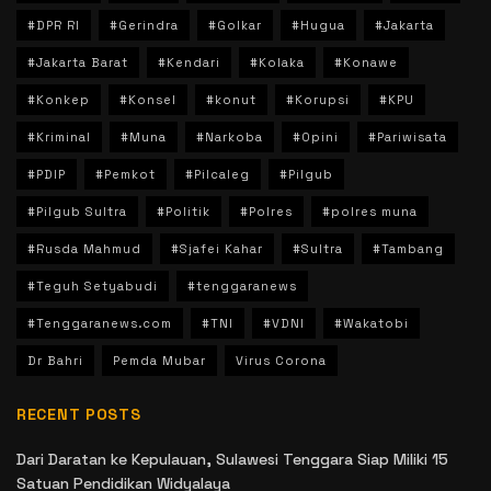
#DPR RI
#Gerindra
#Golkar
#Hugua
#Jakarta
#Jakarta Barat
#Kendari
#Kolaka
#Konawe
#Konkep
#Konsel
#konut
#Korupsi
#KPU
#Kriminal
#Muna
#Narkoba
#Opini
#Pariwisata
#PDIP
#Pemkot
#Pilcaleg
#Pilgub
#Pilgub Sultra
#Politik
#Polres
#polres muna
#Rusda Mahmud
#Sjafei Kahar
#Sultra
#Tambang
#Teguh Setyabudi
#tenggaranews
#Tenggaranews.com
#TNI
#VDNI
#Wakatobi
Dr Bahri
Pemda Mubar
Virus Corona
RECENT POSTS
Dari Daratan ke Kepulauan, Sulawesi Tenggara Siap Miliki 15
Satuan Pendidikan Widyalaya