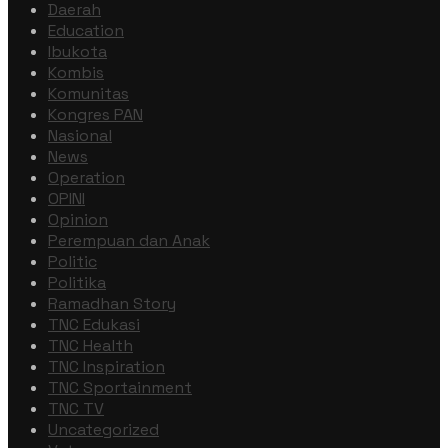
Daerah
Education
Ibukota
Kombis
Komunitas
Kongres PAN
Nasional
News
Operation
OPINI
Opinion
Perempuan dan Anak
Politic
Politika
Ramadhan Story
TNC Edukasi
TNC Health
TNC Inspiration
TNC Sportainment
TNC TV
Uncategorized