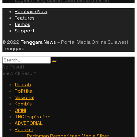
Dugaan Pengrusakan Saat Demo Smelter
Purchase Now
Features
Demos
Support
© 2022
Tenggara News
– Portal Media Online Sulawesi
Tenggara
No Result
View All Result
Daerah
Politika
Nasional
Kombis
OPINI
TNC Inspiration
ADVETORIAL
Redaksi
Pedoman Pemberitaan Media Siber