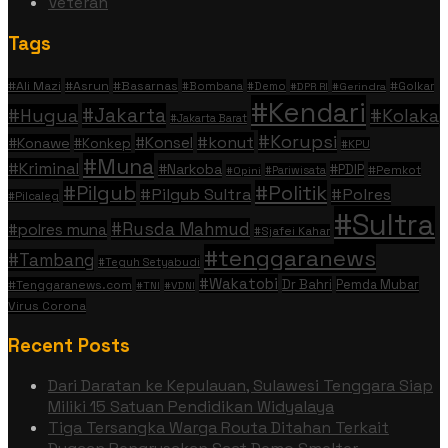
Veteran
Tags
#Ali Mazi
#Asrun
#Basarnas
#Golkar
#Bombana
#Demo
#DPR RI
#Gerindra
#Kendari
#Jakarta
#Hugua
#Kolaka
#Jakarta Barat
#Korupsi
#konut
#Konsel
#Konawe
#Konkep
#KPU
#Muna
#Kriminal
#Narkoba
#PDIP
#Pemkot
#Pariwisata
#Opini
#Politik
#Pilgub
#Pilgub Sultra
#Polres
#Pilcaleg
#Sultra
#Rusda Mahmud
#polres muna
#Sjafei Kahar
#tenggaranews
#Tambang
#Teguh Setyabudi
#Wakatobi
Dr Bahri
Pemda Mubar
#Tenggaranews.com
#TNI
#VDNI
Virus Corona
Recent Posts
Dari Daratan ke Kepulauan, Sulawesi Tenggara Siap
Miliki 15 Satuan Pendidikan Widyalaya
Tiga Tersangka Warga Routa Ditahan Terkait