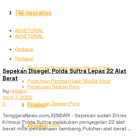
TNC Inspiration
TNC Inspiration
ADVETORIAL
ADVETORIAL
Redaksi
Redaksi
Pedoman Pemberitaan Media Siber
Sepekan Disegel, Polda Sultra Lepas 22 Alat
Berat
Pedoman Pemberitaan Media Siber
Peraturan Dewan Pers
by
redaksi
April 7, 2020
Peraturan Dewan Pers
0
Redaksi
TenggaraNews.com, KENDARI - Sepekan sudah Ditres
Krimsus Polda Sultra melakukan penyegelan 22 alat
Tentang Kami
Redaksi
berat milik perusahaan tambang. Puluhan alat berat ...