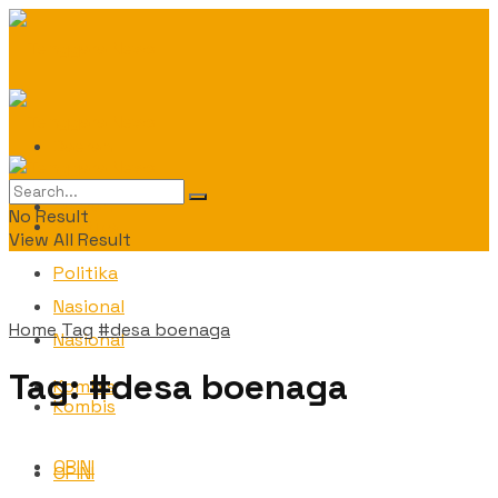
Daerah
Daerah
No Result
Politika
View All Result
Politika
Nasional
Home
Tag
#desa boenaga
Nasional
Tag:
#desa boenaga
Kombis
Kombis
OPINI
OPINI