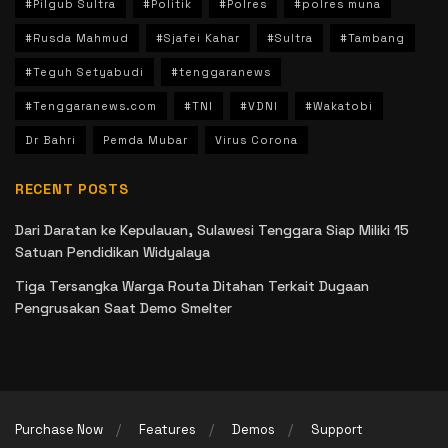
#Pilgub Sultra
#Politik
#Polres
#polres muna
#Rusda Mahmud
#Sjafei Kahar
#Sultra
#Tambang
#Teguh Setyabudi
#tenggaranews
#Tenggaranews.com
#TNI
#VDNI
#Wakatobi
Dr Bahri
Pemda Mubar
Virus Corona
RECENT POSTS
Dari Daratan ke Kepulauan, Sulawesi Tenggara Siap Miliki 15
Satuan Pendidikan Widyalaya
Tiga Tersangka Warga Routa Ditahan Terkait Dugaan
Pengrusakan Saat Demo Smelter
Purchase Now
Features
Demos
Support