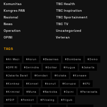
Komunitas
TNC Health
Kongres PAN
TNC Inspiration
Nasional
TNC Sportainment
News
TNC TV
Operation
Uncategorized
OPINI
Veteran
TAGS
#Ali Mazi
#Asrun
#Basarnas
#Bombana
#Demo
#DPR RI
#Gerindra
#Golkar
#Hugua
#Jakarta
#Jakarta Barat
#Kendari
#Kolaka
#Konawe
#Konkep
#Konsel
#konut
#Korupsi
#KPU
#Kriminal
#Muna
#Narkoba
#Opini
#Pariwisata
#PDIP
#Pemkot
#Pilcaleg
#Pilgub