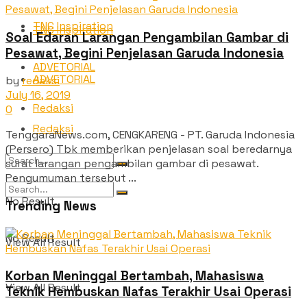
TNC Inspiration
TNC Inspiration
Soal Edaran Larangan Pengambilan Gambar di
Pesawat, Begini Penjelasan Garuda Indonesia
ADVETORIAL
ADVETORIAL
by
redaksi
July 16, 2019
Redaksi
0
Redaksi
TenggaraNews.com, CENGKARENG - PT. Garuda Indonesia
(Persero) Tbk memberikan penjelasan soal beredarnya
surat larangan pengambilan gambar di pesawat.
Pengumuman tersebut ...
No Result
Trending News
No Result
View All Result
Korban Meninggal Bertambah, Mahasiswa
View All Result
Teknik Hembuskan Nafas Terakhir Usai Operasi