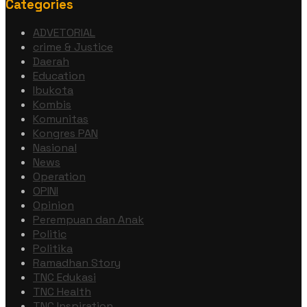
Categories
ADVETORIAL
crime & Justice
Daerah
Education
Ibukota
Kombis
Komunitas
Kongres PAN
Nasional
News
Operation
OPINI
Opinion
Perempuan dan Anak
Politic
Politika
Ramadhan Story
TNC Edukasi
TNC Health
TNC Inspiration