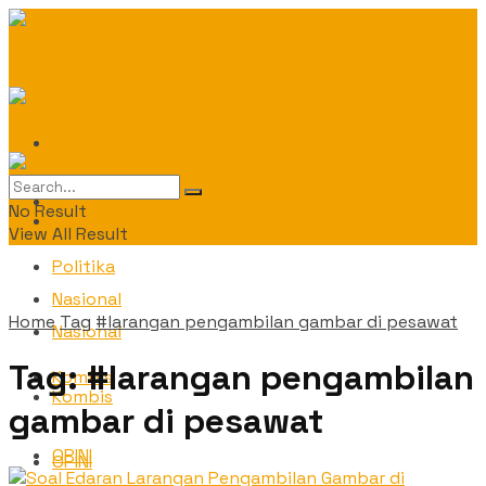
Daerah
Daerah
No Result
Politika
View All Result
Politika
Nasional
Home
Tag
#larangan pengambilan gambar di pesawat
Nasional
Tag:
#larangan pengambilan
Kombis
Kombis
gambar di pesawat
OPINI
OPINI