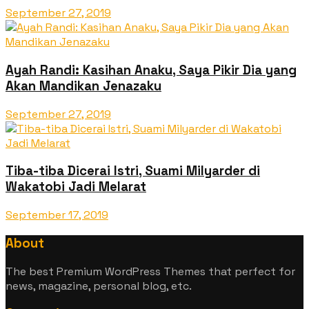
September 27, 2019
Ayah Randi: Kasihan Anaku, Saya Pikir Dia yang
Akan Mandikan Jenazaku
September 27, 2019
Tiba-tiba Dicerai Istri, Suami Milyarder di
Wakatobi Jadi Melarat
September 17, 2019
About
The best Premium WordPress Themes that perfect for
news, magazine, personal blog, etc.