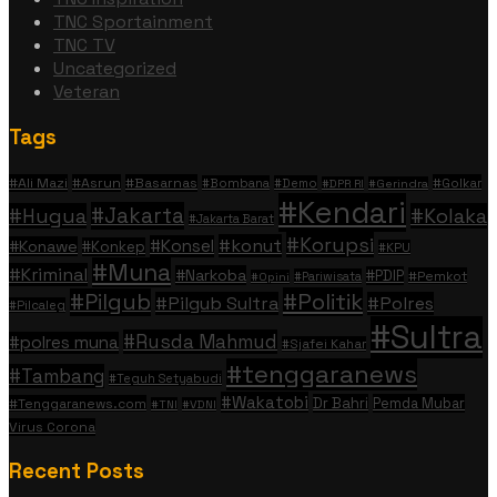
TNC Sportainment
TNC TV
Uncategorized
Veteran
Tags
#Ali Mazi
#Asrun
#Basarnas
#Golkar
#Bombana
#Demo
#DPR RI
#Gerindra
#Kendari
#Jakarta
#Hugua
#Kolaka
#Jakarta Barat
#Korupsi
#konut
#Konsel
#Konawe
#Konkep
#KPU
#Muna
#Kriminal
#Narkoba
#PDIP
#Pemkot
#Pariwisata
#Opini
#Politik
#Pilgub
#Pilgub Sultra
#Polres
#Pilcaleg
#Sultra
#Rusda Mahmud
#polres muna
#Sjafei Kahar
#tenggaranews
#Tambang
#Teguh Setyabudi
#Wakatobi
Dr Bahri
Pemda Mubar
#Tenggaranews.com
#TNI
#VDNI
Virus Corona
Recent Posts