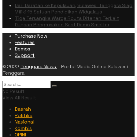
Dari Daratan ke Kepulauan, Sulawesi Tenggara Siap
Miliki 15 Satuan Pendidikan Widyalaya
Tiga Tersangka Warga Routa Ditahan Terkait
Dugaan Pengrusakan Saat Demo Smelter
Purchase Now
Features
Demos
Support
© 2022
Tenggara News
– Portal Media Online Sulawesi
Tenggara
No Result
View All Result
Daerah
Politika
Nasional
Kombis
OPINI