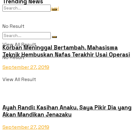
Trending News
Tentang Kami
No Result
View All Result
Korban Meninggal Bertambah, Mahasiswa
Teknik Hembuskan Nafas Terakhir Usai Operasi
No Result
September 27, 2019
View All Result
Ayah Randi: Kasihan Anaku, Saya Pikir Dia yang
Akan Mandikan Jenazaku
September 27, 2019