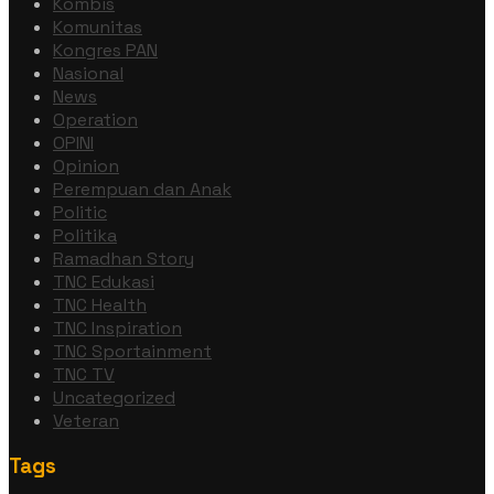
Kombis
Komunitas
Kongres PAN
Nasional
News
Operation
OPINI
Opinion
Perempuan dan Anak
Politic
Politika
Ramadhan Story
TNC Edukasi
TNC Health
TNC Inspiration
TNC Sportainment
TNC TV
Uncategorized
Veteran
Tags