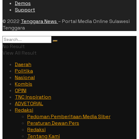
Demos
Support
© 2022
Tenggara News
– Portal Media Online Sulawesi
Tenggara
No Result
View All Result
Daerah
Politika
Nasional
Kombis
OPINI
TNC Inspiration
ADVETORIAL
Redaksi
Pedoman Pemberitaan Media Siber
Peraturan Dewan Pers
Redaksi
Tentang Kami