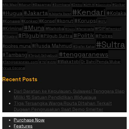
#Ali Mazi
#Asrun
#Basarnas
#Golkar
#Bombana
#Demo
#DPR RI
#Gerindra
#Kendari
#Jakarta
#Hugua
#Kolaka
#Jakarta Barat
#Korupsi
#konut
#Konsel
#Konawe
#Konkep
#KPU
#Muna
#Kriminal
#Narkoba
#PDIP
#Pemkot
#Pariwisata
#Opini
#Politik
#Pilgub
#Pilgub Sultra
#Polres
#Pilcaleg
#Sultra
#Rusda Mahmud
#polres muna
#Sjafei Kahar
#tenggaranews
#Tambang
#Teguh Setyabudi
#Wakatobi
Dr Bahri
Pemda Mubar
#Tenggaranews.com
#TNI
#VDNI
Virus Corona
Recent Posts
Dari Daratan ke Kepulauan, Sulawesi Tenggara Siap
Miliki 15 Satuan Pendidikan Widyalaya
Tiga Tersangka Warga Routa Ditahan Terkait
Dugaan Pengrusakan Saat Demo Smelter
Purchase Now
Features