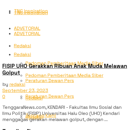
TNC Inspiration
TNC Inspiration
ADVETORIAL
ADVETORIAL
Redaksi
Redaksi
Pedoman Pemberitaan Media Siber
FISIP UHO Gerakkan Ribuan Anak Muda Melawan
Golput
Pedoman Pemberitaan Media Siber
Peraturan Dewan Pers
by
redaksi
September 23, 2023
Peraturan Dewan Pers
0
Redaksi
TenggaraNews.com, KENDARI - Fakultas Ilmu Sosial dan
Ilmu Politik (FISIP) Universitas Halu Oleo (UHO) Kendari
Tentang Kami
Redaksi
menggagas gerakan melawan golput, dengan ...