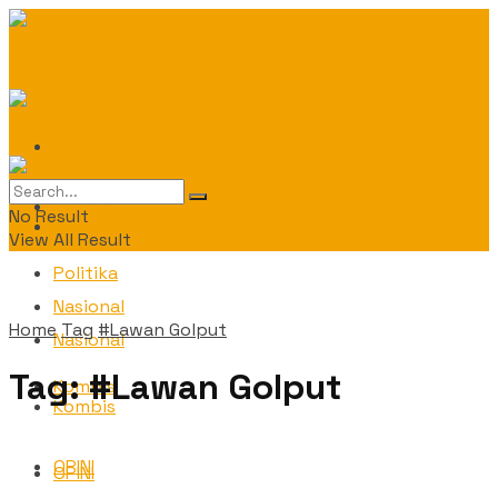
Daerah
Daerah
No Result
Politika
View All Result
Politika
Nasional
Home
Tag
#Lawan Golput
Nasional
Tag:
#Lawan Golput
Kombis
Kombis
OPINI
OPINI