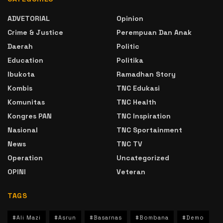
ADVETORIAL
Opinion
Crime & Justice
Perempuan Dan Anak
Daerah
Politic
Education
Politika
Ibukota
Ramadhan Story
Kombis
TNC Edukasi
Komunitas
TNC Health
Kongres PAN
TNC Inspiration
Nasional
TNC Sportainment
News
TNC TV
Operation
Uncategorized
OPINI
Veteran
TAGS
#Ali Mazi
#Asrun
#Basarnas
#Bombana
#Demo