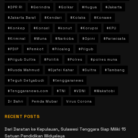
#DPR RI
#Gerindra
#Golkar
#Hugua
#Jakarta
#Jakarta Barat
#Kendari
#Kolaka
#Konawe
#Konkep
#Konsel
#konut
#Korupsi
#KPU
#Kriminal
#Muna
#Narkoba
#Opini
#Pariwisata
#PDIP
#Pemkot
#Pilcaleg
#Pilgub
#Pilgub Sultra
#Politik
#Polres
#polres muna
#Rusda Mahmud
#Sjafei Kahar
#Sultra
#Tambang
#Teguh Setyabudi
#tenggaranews
#Tenggaranews.com
#TNI
#VDNI
#Wakatobi
Dr Bahri
Pemda Mubar
Virus Corona
RECENT POSTS
Dari Daratan ke Kepulauan, Sulawesi Tenggara Siap Miliki 15
Satuan Pendidikan Widyalaya