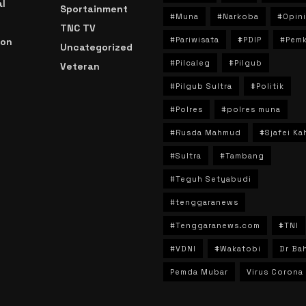
l
Sportainment
#Muna
#Narkoba
#Opini
TNC TV
#Pariwisata
#PDIP
#Pem
ion
Uncategorized
#Pilcaleg
#Pilgub
Veteran
n
#Pilgub Sultra
#Politik
#Polres
#polres muna
#Rusda Mahmud
#Sjafei Ka
#Sultra
#Tambang
#Teguh Setyabudi
#tenggaranews
#Tenggaranews.com
#TNI
#VDNI
#Wakatobi
Dr Bah
Pemda Mubar
Virus Corona