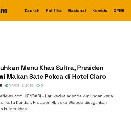
Daerah
Politika
Nasional
Kombis
OPINI
uhkan Menu Khas Sultra, Presiden
i Makan Sate Pokea di Hotel Claro
SI
MARCH 2, 2019
0
aNews.com, KENDARI - Hari kedua agenda kunjungan kerja
 di Kota Kendari, Presiden RI, Joko Widodo disuguhkan
 kuliner khas ...