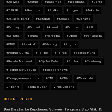
#Ali Mazi
#Asrun
#Basarnas
#Bombana
#Demo
#DPR RI
#Gerindra
#Golkar
#Hugua
#Jakarta
#Jakarta Barat
#Kendari
#Kolaka
#Konawe
#Konkep
#Konsel
#konut
#Korupsi
#KPU
#Kriminal
#Muna
#Narkoba
#Opini
#Pariwisata
#PDIP
#Pemkot
#Pilcaleg
#Pilgub
#Pilgub Sultra
#Politik
#Polres
#polres muna
#Rusda Mahmud
#Sjafei Kahar
#Sultra
#Tambang
#Teguh Setyabudi
#tenggaranews
#Tenggaranews.com
#TNI
#VDNI
#Wakatobi
Dr Bahri
Pemda Mubar
Virus Corona
RECENT POSTS
Dari Daratan ke Kepulauan, Sulawesi Tenggara Siap Miliki 15