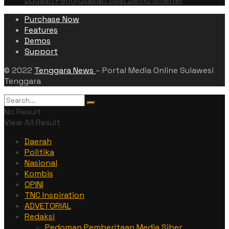
Dugaan Pengrusakan Saat Demo Smelter
Purchase Now
Features
Demos
Support
© 2022
Tenggara News
– Portal Media Online Sulawesi
Tenggara
No Result
View All Result
Daerah
Politika
Nasional
Kombis
OPINI
TNC Inspiration
ADVETORIAL
Redaksi
Pedoman Pemberitaan Media Siber