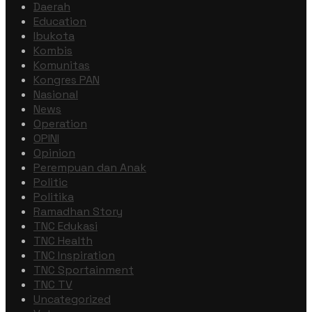
Daerah
Education
Ibukota
Kombis
Komunitas
Kongres PAN
Nasional
News
Operation
OPINI
Opinion
Perempuan dan Anak
Politic
Politika
Ramadhan Story
TNC Edukasi
TNC Health
TNC Inspiration
TNC Sportainment
TNC TV
Uncategorized