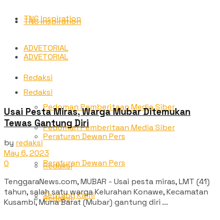
TNC Inspiration
TNC Inspiration
ADVETORIAL
ADVETORIAL
Redaksi
Redaksi
Pedoman Pemberitaan Media Siber
Usai Pesta Miras, Warga Mubar Ditemukan
Tewas Gantung Diri
Pedoman Pemberitaan Media Siber
Peraturan Dewan Pers
by
redaksi
May 6, 2023
Peraturan Dewan Pers
0
Redaksi
TenggaraNews.com, MUBAR - Usai pesta miras, LMT (41)
tahun, salah satu warga Kelurahan Konawe, Kecamatan
Tentang Kami
Redaksi
Kusambi, Muna Barat (Mubar) gantung diri ...