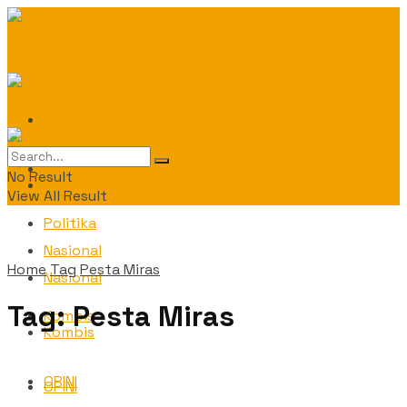
Daerah
Daerah
No Result
Politika
View All Result
Politika
Nasional
Home
Tag
Pesta Miras
Nasional
Tag:
Pesta Miras
Kombis
Kombis
OPINI
OPINI