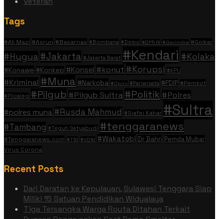
Veteran
Tags
#Ali Mazi
#Asrun
#Basarnas
#Golkar
#Bombana
#Demo
#DPR RI
#Gerindra
#Kendari
#Jakarta
#Hugua
#Kolaka
#Jakarta Barat
#Korupsi
#konut
#Konsel
#Konawe
#Konkep
#KPU
#Muna
#Kriminal
#Narkoba
#PDIP
#Pemkot
#Pariwisata
#Opini
#Politik
#Pilgub
#Pilgub Sultra
#Polres
#Pilcaleg
#Sultra
#Rusda Mahmud
#polres muna
#Sjafei Kahar
#tenggaranews
#Tambang
#Teguh Setyabudi
#Wakatobi
Dr Bahri
Pemda Mubar
#Tenggaranews.com
#TNI
#VDNI
Virus Corona
Recent Posts
Dari Daratan ke Kepulauan, Sulawesi Tenggara Siap
Miliki 15 Satuan Pendidikan Widyalaya
Tiga Tersangka Warga Routa Ditahan Terkait