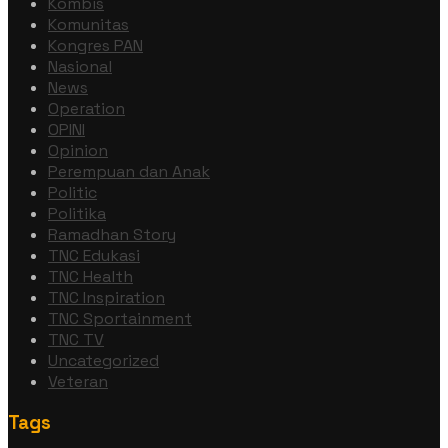
Kombis
Komunitas
Kongres PAN
Nasional
News
Operation
OPINI
Opinion
Perempuan dan Anak
Politic
Politika
Ramadhan Story
TNC Edukasi
TNC Health
TNC Inspiration
TNC Sportainment
TNC TV
Uncategorized
Veteran
Tags