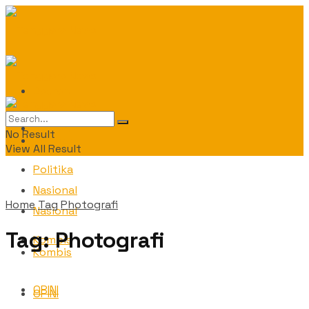
Daerah
Daerah
No Result
Politika
View All Result
Politika
Nasional
Home
Tag
Photografi
Nasional
Tag:
Photografi
Kombis
Kombis
OPINI
OPINI