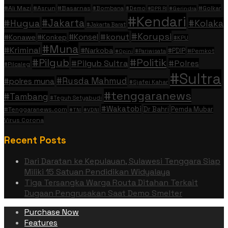
#Ali Mazi
#Asrun
#Basarnas
#Golkar
#Bombana
#Demo
#DPR RI
#Gerindra
#Kendari
#Jakarta
#Hugua
#Kolaka
#Jakarta Barat
#Korupsi
#konut
#Konsel
#Konawe
#Konkep
#KPU
#Muna
#Kriminal
#Narkoba
#PDIP
#Pemkot
#Pariwisata
#Opini
#Politik
#Pilgub
#Pilgub Sultra
#Polres
#Pilcaleg
#Sultra
#Rusda Mahmud
#polres muna
#Sjafei Kahar
#tenggaranews
#Tambang
#Teguh Setyabudi
#Wakatobi
Dr Bahri
Pemda Mubar
#Tenggaranews.com
#TNI
#VDNI
Virus Corona
Recent Posts
Dari Daratan ke Kepulauan, Sulawesi Tenggara Siap
Miliki 15 Satuan Pendidikan Widyalaya
Tiga Tersangka Warga Routa Ditahan Terkait
Dugaan Pengrusakan Saat Demo Smelter
Purchase Now
Features