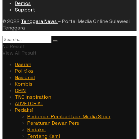
Demos
Support
© 2022
Tenggara News
– Portal Media Online Sulawesi
Tenggara
No Result
View All Result
Daerah
Politika
Nasional
Kombis
OPINI
TNC Inspiration
ADVETORIAL
Redaksi
Pedoman Pemberitaan Media Siber
Peraturan Dewan Pers
Redaksi
Tentang Kami