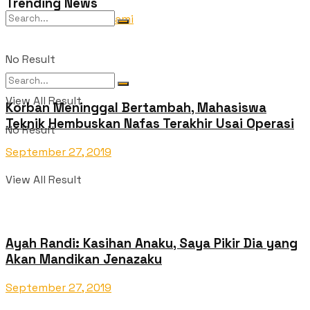
Trending News
Tentang Kami
No Result
View All Result
Korban Meninggal Bertambah, Mahasiswa
Teknik Hembuskan Nafas Terakhir Usai Operasi
No Result
September 27, 2019
View All Result
Ayah Randi: Kasihan Anaku, Saya Pikir Dia yang
Akan Mandikan Jenazaku
September 27, 2019