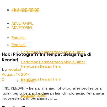
TNC Inspiration
TNC Inspiration
ADVETORIAL
ADVETORIAL
Redaksi
Redaksi
Pedoman Pemberitaan Media Siber
Hobi Photografi? Ini Tempat Belajarnya di
Kendari
Pedoman Pemberitaan Media Siber
Peraturan Dewan Pers
by
redaksi
August 17, 2017
Peraturan Dewan Pers
0
Redaksi
TNC, KENDARI - Belajar menjadi photografer profesional
tidak perlu belajar ke daerah lain di Indonesia. Pekamata
Tentang Kami
Redaksi
Indonesia yang beralamat di ...