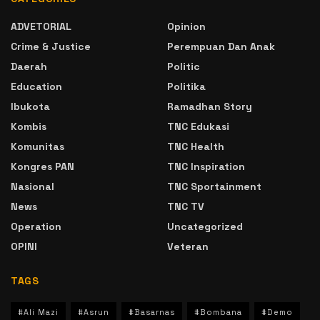
ADVETORIAL
Opinion
Crime & Justice
Perempuan Dan Anak
Daerah
Politic
Education
Politika
Ibukota
Ramadhan Story
Kombis
TNC Edukasi
Komunitas
TNC Health
Kongres PAN
TNC Inspiration
Nasional
TNC Sportainment
News
TNC TV
Operation
Uncategorized
OPINI
Veteran
TAGS
#Ali Mazi
#Asrun
#Basarnas
#Bombana
#Demo