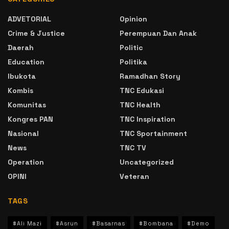
ADVETORIAL
Opinion
Crime & Justice
Perempuan Dan Anak
Daerah
Politic
Education
Politika
Ibukota
Ramadhan Story
Kombis
TNC Edukasi
Komunitas
TNC Health
Kongres PAN
TNC Inspiration
Nasional
TNC Sportainment
News
TNC TV
Operation
Uncategorized
OPINI
Veteran
TAGS
#Ali Mazi
#Asrun
#Basarnas
#Bombana
#Demo