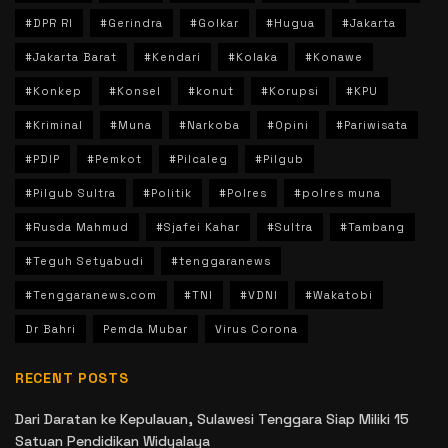
#DPR RI
#Gerindra
#Golkar
#Hugua
#Jakarta
#Jakarta Barat
#Kendari
#Kolaka
#Konawe
#Konkep
#Konsel
#konut
#Korupsi
#KPU
#Kriminal
#Muna
#Narkoba
#Opini
#Pariwisata
#PDIP
#Pemkot
#Pilcaleg
#Pilgub
#Pilgub Sultra
#Politik
#Polres
#polres muna
#Rusda Mahmud
#Sjafei Kahar
#Sultra
#Tambang
#Teguh Setyabudi
#tenggaranews
#Tenggaranews.com
#TNI
#VDNI
#Wakatobi
Dr Bahri
Pemda Mubar
Virus Corona
RECENT POSTS
Dari Daratan ke Kepulauan, Sulawesi Tenggara Siap Miliki 15
Satuan Pendidikan Widyalaya