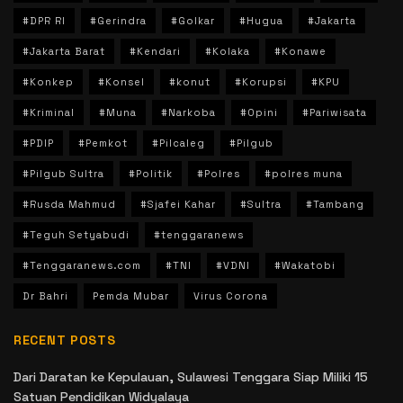
#DPR RI
#Gerindra
#Golkar
#Hugua
#Jakarta
#Jakarta Barat
#Kendari
#Kolaka
#Konawe
#Konkep
#Konsel
#konut
#Korupsi
#KPU
#Kriminal
#Muna
#Narkoba
#Opini
#Pariwisata
#PDIP
#Pemkot
#Pilcaleg
#Pilgub
#Pilgub Sultra
#Politik
#Polres
#polres muna
#Rusda Mahmud
#Sjafei Kahar
#Sultra
#Tambang
#Teguh Setyabudi
#tenggaranews
#Tenggaranews.com
#TNI
#VDNI
#Wakatobi
Dr Bahri
Pemda Mubar
Virus Corona
RECENT POSTS
Dari Daratan ke Kepulauan, Sulawesi Tenggara Siap Miliki 15
Satuan Pendidikan Widyalaya