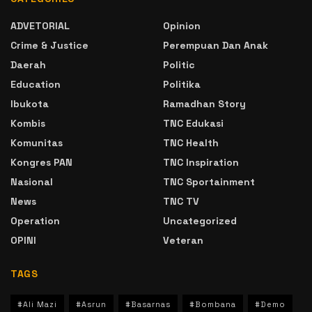
ADVETORIAL
Opinion
Crime & Justice
Perempuan Dan Anak
Daerah
Politic
Education
Politika
Ibukota
Ramadhan Story
Kombis
TNC Edukasi
Komunitas
TNC Health
Kongres PAN
TNC Inspiration
Nasional
TNC Sportainment
News
TNC TV
Operation
Uncategorized
OPINI
Veteran
TAGS
#Ali Mazi
#Asrun
#Basarnas
#Bombana
#Demo