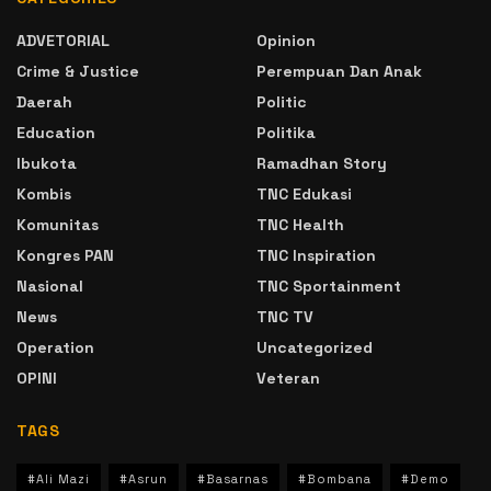
ADVETORIAL
Opinion
Crime & Justice
Perempuan Dan Anak
Daerah
Politic
Education
Politika
Ibukota
Ramadhan Story
Kombis
TNC Edukasi
Komunitas
TNC Health
Kongres PAN
TNC Inspiration
Nasional
TNC Sportainment
News
TNC TV
Operation
Uncategorized
OPINI
Veteran
TAGS
#Ali Mazi
#Asrun
#Basarnas
#Bombana
#Demo