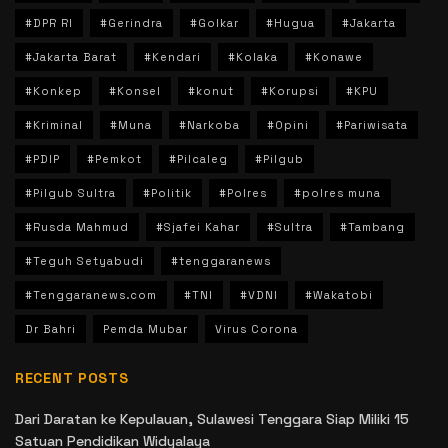
#DPR RI
#Gerindra
#Golkar
#Hugua
#Jakarta
#Jakarta Barat
#Kendari
#Kolaka
#Konawe
#Konkep
#Konsel
#konut
#Korupsi
#KPU
#Kriminal
#Muna
#Narkoba
#Opini
#Pariwisata
#PDIP
#Pemkot
#Pilcaleg
#Pilgub
#Pilgub Sultra
#Politik
#Polres
#polres muna
#Rusda Mahmud
#Sjafei Kahar
#Sultra
#Tambang
#Teguh Setyabudi
#tenggaranews
#Tenggaranews.com
#TNI
#VDNI
#Wakatobi
Dr Bahri
Pemda Mubar
Virus Corona
RECENT POSTS
Dari Daratan ke Kepulauan, Sulawesi Tenggara Siap Miliki 15
Satuan Pendidikan Widyalaya