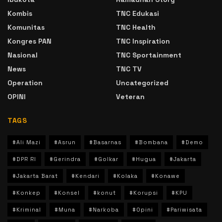
Kombis
TNC Edukasi
Komunitas
TNC Health
Kongres PAN
TNC Inspiration
Nasional
TNC Sportainment
News
TNC TV
Operation
Uncategorized
OPINI
Veteran
TAGS
#Ali Mazi
#Asrun
#Basarnas
#Bombana
#Demo
#DPR RI
#Gerindra
#Golkar
#Hugua
#Jakarta
#Jakarta Barat
#Kendari
#Kolaka
#Konawe
#Konkep
#Konsel
#konut
#Korupsi
#KPU
#Kriminal
#Muna
#Narkoba
#Opini
#Pariwisata