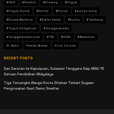
#PDIP
#Pemkot
#Pilcaleg
#Pilgub
#Pilgub Sultra
#Politik
#Polres
#polres muna
#Rusda Mahmud
#Sjafei Kahar
#Sultra
#Tambang
#Teguh Setyabudi
#tenggaranews
#Tenggaranews.com
#TNI
#VDNI
#Wakatobi
Dr Bahri
Pemda Mubar
Virus Corona
RECENT POSTS
Dari Daratan ke Kepulauan, Sulawesi Tenggara Siap Miliki 15
Satuan Pendidikan Widyalaya
Tiga Tersangka Warga Routa Ditahan Terkait Dugaan
Pengrusakan Saat Demo Smelter