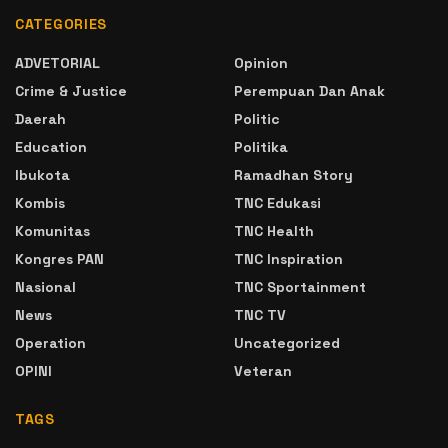
CATEGORIES
ADVETORIAL
Opinion
Crime & Justice
Perempuan Dan Anak
Daerah
Politic
Education
Politika
Ibukota
Ramadhan Story
Kombis
TNC Edukasi
Komunitas
TNC Health
Kongres PAN
TNC Inspiration
Nasional
TNC Sportainment
News
TNC TV
Operation
Uncategorized
OPINI
Veteran
TAGS