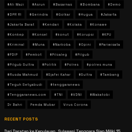
#Ali Mazi
#Asrun
#Basarnas
#Bombana
#Demo
#DPR RI
#Gerindra
#Golkar
#Hugua
#Jakarta
#Jakarta Barat
#Kendari
#Kolaka
#Konawe
#Konkep
#Konsel
#konut
#Korupsi
#KPU
#Kriminal
#Muna
#Narkoba
#Opini
#Pariwisata
#PDIP
#Pemkot
#Pilcaleg
#Pilgub
#Pilgub Sultra
#Politik
#Polres
#polres muna
#Rusda Mahmud
#Sjafei Kahar
#Sultra
#Tambang
#Teguh Setyabudi
#tenggaranews
#Tenggaranews.com
#TNI
#VDNI
#Wakatobi
Dr Bahri
Pemda Mubar
Virus Corona
RECENT POSTS
Dari Daratan ke Kepulauan, Sulawesi Tenggara Siap Miliki 15