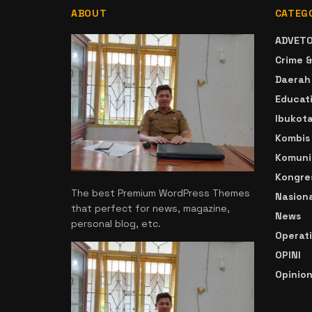
ABOUT
CATEG
ADVETO
Crime &
Daerah
Educat
Ibukot
Kombis
Komuni
Kongre
The best Premium WordPress Themes
Nasiona
that perfect for news, magazine,
News
personal blog, etc.
Operat
OPINI
Opinio