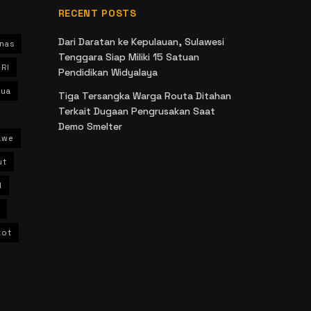
RECENT POSTS
Dari Daratan ke Kepulauan, Sulawesi
nas
Tenggara Siap Miliki 15 Satuan
 RI
Pendidikan Widyalaya
ua
Tiga Tersangka Warga Routa Ditahan
Terkait Dugaan Pengrusakan Saat
Demo Smelter
awe
ut
l
kot