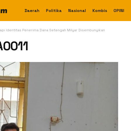
Daerah
Politika
Nasional
Kombis
OPINI
api Identitas Penerima Dana Setengah Milyar Disembunyikan
A0011