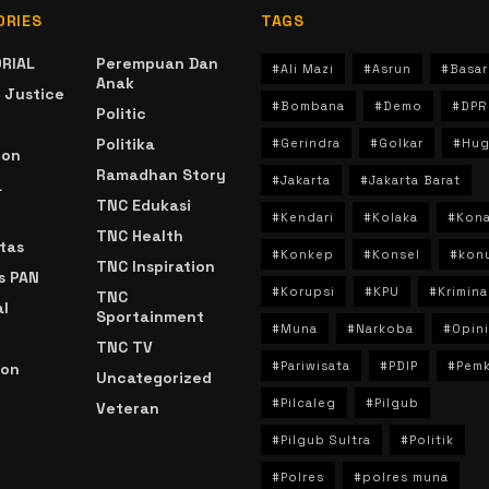
ORIES
TAGS
RIAL
Perempuan Dan
#Ali Mazi
#Asrun
#Basar
Anak
 Justice
#Bombana
#Demo
#DPR
Politic
Politika
#Gerindra
#Golkar
#Hug
ion
Ramadhan Story
#Jakarta
#Jakarta Barat
a
TNC Edukasi
#Kendari
#Kolaka
#Kon
TNC Health
tas
#Konkep
#Konsel
#kon
TNC Inspiration
s PAN
#Korupsi
#KPU
#Krimina
TNC
l
Sportainment
#Muna
#Narkoba
#Opini
TNC TV
#Pariwisata
#PDIP
#Pem
ion
Uncategorized
#Pilcaleg
#Pilgub
Veteran
n
#Pilgub Sultra
#Politik
#Polres
#polres muna