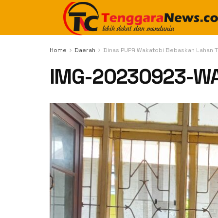
Home
Daerah
Dinas PUPR Wakatobi Bebaskan Lahan T
IMG-20230923-W