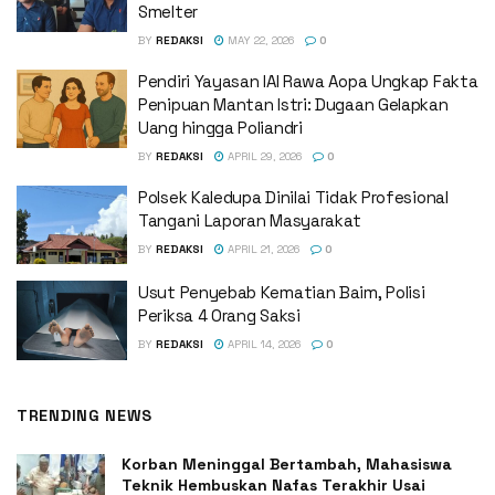
Smelter
BY
REDAKSI
MAY 22, 2026
0
Pendiri Yayasan IAI Rawa Aopa Ungkap Fakta
Penipuan Mantan Istri: Dugaan Gelapkan
Uang hingga Poliandri
BY
REDAKSI
APRIL 29, 2026
0
Polsek Kaledupa Dinilai Tidak Profesional
Tangani Laporan Masyarakat
BY
REDAKSI
APRIL 21, 2026
0
Usut Penyebab Kematian Baim, Polisi
Periksa 4 Orang Saksi
BY
REDAKSI
APRIL 14, 2026
0
TRENDING NEWS
Korban Meninggal Bertambah, Mahasiswa
Teknik Hembuskan Nafas Terakhir Usai