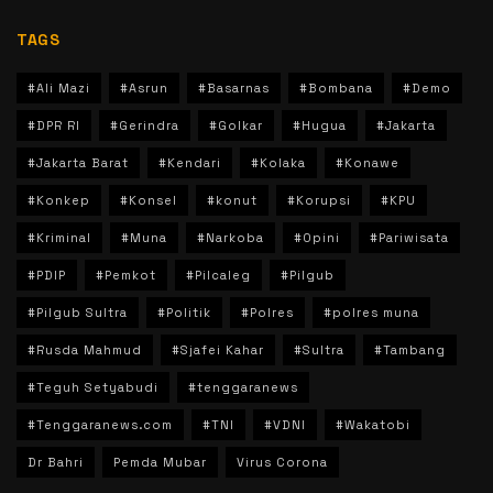
TAGS
#Ali Mazi
#Asrun
#Basarnas
#Bombana
#Demo
#DPR RI
#Gerindra
#Golkar
#Hugua
#Jakarta
#Jakarta Barat
#Kendari
#Kolaka
#Konawe
#Konkep
#Konsel
#konut
#Korupsi
#KPU
#Kriminal
#Muna
#Narkoba
#Opini
#Pariwisata
#PDIP
#Pemkot
#Pilcaleg
#Pilgub
#Pilgub Sultra
#Politik
#Polres
#polres muna
#Rusda Mahmud
#Sjafei Kahar
#Sultra
#Tambang
#Teguh Setyabudi
#tenggaranews
#Tenggaranews.com
#TNI
#VDNI
#Wakatobi
Dr Bahri
Pemda Mubar
Virus Corona