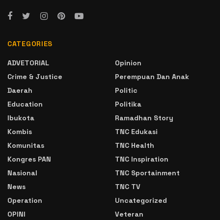
CATEGORIES
ADVETORIAL
Opinion
Crime & Justice
Perempuan Dan Anak
Daerah
Politic
Education
Politika
Ibukota
Ramadhan Story
Kombis
TNC Edukasi
Komunitas
TNC Health
Kongres PAN
TNC Inspiration
Nasional
TNC Sportainment
News
TNC TV
Operation
Uncategorized
OPINI
Veteran