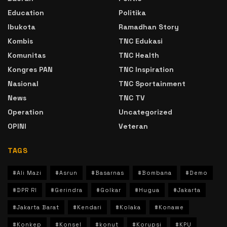
Education
Politika
Ibukota
Ramadhan Story
Kombis
TNC Edukasi
Komunitas
TNC Health
Kongres PAN
TNC Inspiration
Nasional
TNC Sportainment
News
TNC TV
Operation
Uncategorized
OPINI
Veteran
TAGS
#Ali Mazi
#Asrun
#Basarnas
#Bombana
#Demo
#DPR RI
#Gerindra
#Golkar
#Hugua
#Jakarta
#Jakarta Barat
#Kendari
#Kolaka
#Konawe
#Konkep
#Konsel
#konut
#Korupsi
#KPU