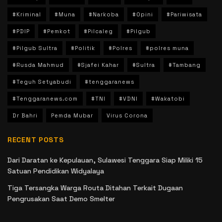
#Kriminal
#Muna
#Narkoba
#Opini
#Pariwisata
#PDIP
#Pemkot
#Pilcaleg
#Pilgub
#Pilgub Sultra
#Politik
#Polres
#polres muna
#Rusda Mahmud
#Sjafei Kahar
#Sultra
#Tambang
#Teguh Setyabudi
#tenggaranews
#Tenggaranews.com
#TNI
#VDNI
#Wakatobi
Dr Bahri
Pemda Mubar
Virus Corona
RECENT POSTS
Dari Daratan ke Kepulauan, Sulawesi Tenggara Siap Miliki 15
Satuan Pendidikan Widyalaya
Tiga Tersangka Warga Routa Ditahan Terkait Dugaan
Pengrusakan Saat Demo Smelter