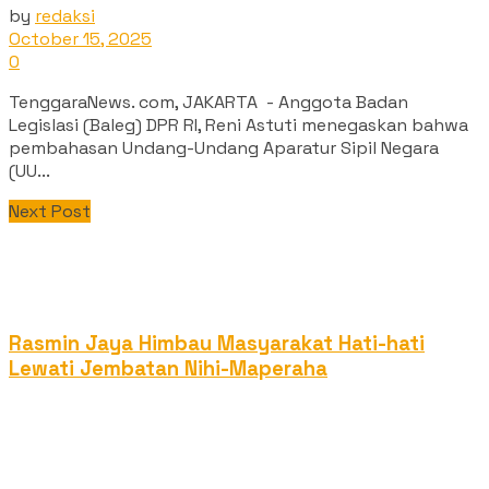
by
redaksi
October 15, 2025
0
TenggaraNews. com, JAKARTA - Anggota Badan
Legislasi (Baleg) DPR RI, Reni Astuti menegaskan bahwa
pembahasan Undang-Undang Aparatur Sipil Negara
(UU...
Next Post
Rasmin Jaya Himbau Masyarakat Hati-hati
Lewati Jembatan Nihi-Maperaha