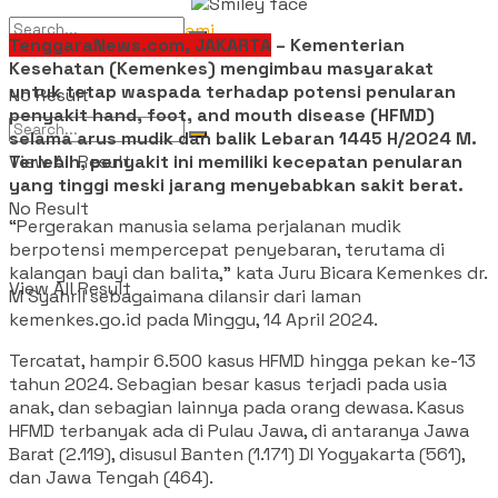
Tentang Kami
TenggaraNews.com, JAKARTA
– Kementerian
Kesehatan (Kemenkes) mengimbau masyarakat
untuk tetap waspada terhadap potensi penularan
No Result
penyakit hand, foot, and mouth disease (HFMD)
selama arus mudik dan balik Lebaran 1445 H/2024 M.
View All Result
Terlebih, penyakit ini memiliki kecepatan penularan
yang tinggi meski jarang menyebabkan sakit berat.
No Result
“Pergerakan manusia selama perjalanan mudik
berpotensi mempercepat penyebaran, terutama di
kalangan bayi dan balita,” kata Juru Bicara Kemenkes dr.
View All Result
M Syahril sebagaimana dilansir dari laman
kemenkes.go.id pada Minggu, 14 April 2024.
Tercatat, hampir 6.500 kasus HFMD hingga pekan ke-13
tahun 2024. Sebagian besar kasus terjadi pada usia
anak, dan sebagian lainnya pada orang dewasa. Kasus
HFMD terbanyak ada di Pulau Jawa, di antaranya Jawa
Barat (2.119), disusul Banten (1.171) DI Yogyakarta (561),
dan Jawa Tengah (464).