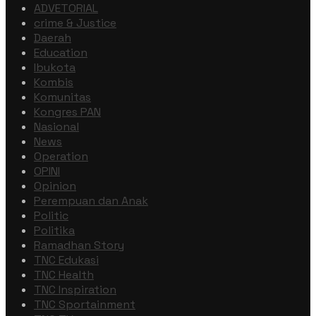
ADVETORIAL
crime & Justice
Daerah
Education
Ibukota
Kombis
Komunitas
Kongres PAN
Nasional
News
Operation
OPINI
Opinion
Perempuan dan Anak
Politic
Politika
Ramadhan Story
TNC Edukasi
TNC Health
TNC Inspiration
TNC Sportainment