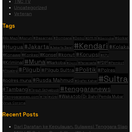
TNC TV
Uncategorized
Veteran
Tags
#Ali Mazi
#Asrun
#Basarnas
#Golkar
#Bombana
#Demo
#DPR RI
#Gerindra
#Kendari
#Jakarta
#Hugua
#Kolaka
#Jakarta Barat
#Korupsi
#konut
#Konsel
#Konawe
#Konkep
#KPU
#Muna
#Kriminal
#Narkoba
#PDIP
#Pemkot
#Pariwisata
#Opini
#Politik
#Pilgub
#Pilgub Sultra
#Polres
#Pilcaleg
#Sultra
#Rusda Mahmud
#polres muna
#Sjafei Kahar
#tenggaranews
#Tambang
#Teguh Setyabudi
#Wakatobi
Dr Bahri
Pemda Mubar
#Tenggaranews.com
#TNI
#VDNI
Virus Corona
Recent Posts
Dari Daratan ke Kepulauan, Sulawesi Tenggara Siap