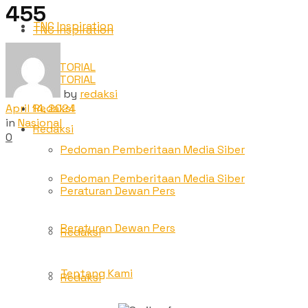
455
TNC Inspiration
TNC Inspiration
ADVETORIAL
ADVETORIAL
by
redaksi
April 14, 2024
Redaksi
in
Nasional
Redaksi
0
Pedoman Pemberitaan Media Siber
Pedoman Pemberitaan Media Siber
Peraturan Dewan Pers
Peraturan Dewan Pers
Redaksi
Tentang Kami
Redaksi