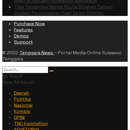
Miliki 15 Satuan Pendidikan Widyalaya
Tiga Tersangka Warga Routa Ditahan Terkait
Dugaan Pengrusakan Saat Demo Smelter
Purchase Now
Features
Demos
Support
© 2022
Tenggara News
– Portal Media Online Sulawesi
Tenggara
No Result
View All Result
Daerah
Politika
Nasional
Kombis
OPINI
TNC Inspiration
ADVETORIAL