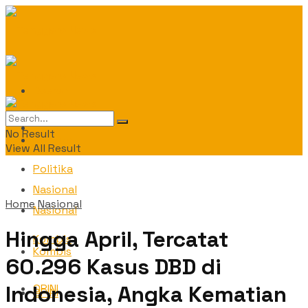
Daerah
Daerah
No Result
Politika
View All Result
Politika
Nasional
Home
Nasional
Nasional
Hingga April, Tercatat
Kombis
Kombis
60.296 Kasus DBD di
Indonesia, Angka Kematian
OPINI
OPINI