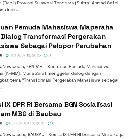
n (Dapil) Provinsi Sulawesi Tenggara (Sultra) Ahmad Safei,
sa ingin...
tuan Pemuda Mahasiswa Maperaha
 Dialog Transformasi Pergerakan
siswa Sebagai Pelopor Perubahan
SI
OCTOBER 12, 2025
0
aNews.com, KENDARI - Kesatuan Pemuda Mahasiswa
a (KPMM), Muna Barat menggelar dialog dengan
kat tema "Transformasi Pergerakan Mahasiswa sebagai
..
i IX DPR RI Bersama BGN Sosialisasi
ram MBG di Baubau
SI
SEPTEMBER 16, 2025
0
aNews. com, BAUBAU - Komisi IX DPR RI bersama Mitra kerja