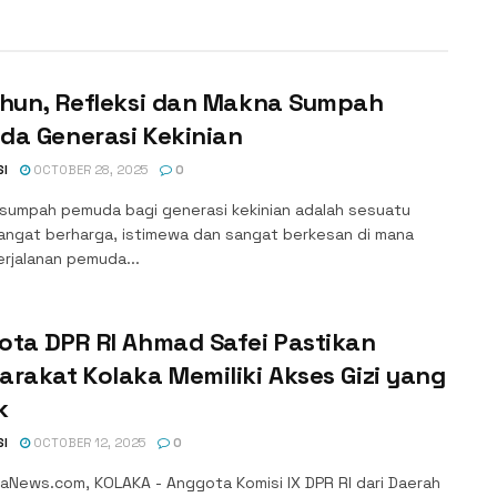
ahun, Refleksi dan Makna Sumpah
da Generasi Kekinian
SI
OCTOBER 28, 2025
0
umpah pemuda bagi generasi kekinian adalah sesuatu
angat berharga, istimewa dan sangat berkesan di mana
rjalanan pemuda...
ota DPR RI Ahmad Safei Pastikan
rakat Kolaka Memiliki Akses Gizi yang
k
SI
OCTOBER 12, 2025
0
aNews.com, KOLAKA - Anggota Komisi IX DPR RI dari Daerah