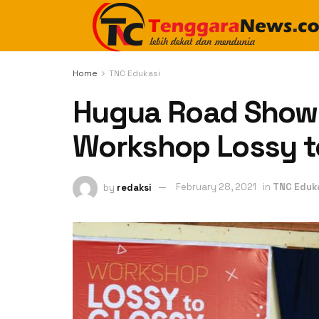
Home
TNC Edukasi
Hugua Road Show
Workshop Lossy t
by
redaksi
February 28, 2021
in
TNC Eduk