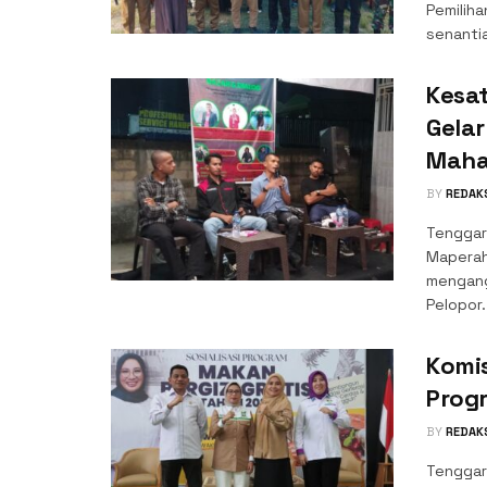
Pemiliha
senantia
Kesa
Gelar
Maha
BY
REDAK
Tenggar
Maperah
mengang
Pelopor.
Komis
Prog
BY
REDAK
Tenggar