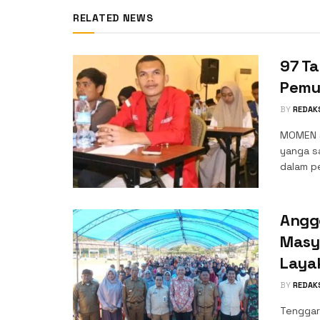
RELATED NEWS
‎97 T
Pemu
BY
REDAK
MOMEN s
yanga s
dalam pe
Angg
Masya
Laya
BY
REDAK
Tenggar