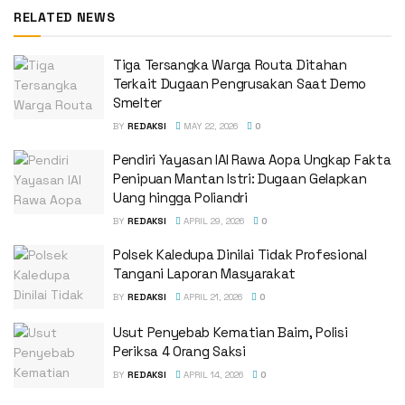
RELATED NEWS
Tiga Tersangka Warga Routa Ditahan
Terkait Dugaan Pengrusakan Saat Demo
Smelter
BY
REDAKSI
MAY 22, 2026
0
Pendiri Yayasan IAI Rawa Aopa Ungkap Fakta
Penipuan Mantan Istri: Dugaan Gelapkan
Uang hingga Poliandri
BY
REDAKSI
APRIL 29, 2026
0
Polsek Kaledupa Dinilai Tidak Profesional
Tangani Laporan Masyarakat
BY
REDAKSI
APRIL 21, 2026
0
Usut Penyebab Kematian Baim, Polisi
Periksa 4 Orang Saksi
BY
REDAKSI
APRIL 14, 2026
0