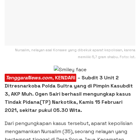
Nursalim, nelayan asal Konawe yang dibekuk aparat kepolisian, karena
memiliki 5,7 gram shabu. Foto: Ist.
TenggaraNews.com
, KENDARI
– Subdit 3 Unit 2
Ditresnarkoba Polda Sultra yang di Pimpin Kasubdit
3, AKP Muh. Ogen Sairi berhasil mengungkap kasus
Tindak Pidana(TP) Narkotika, Kamis 15 Februari
2021, sekitar pukul 05.30 Wita.
Dari pengungkapan kasus tersebut, aparat kepolisian
mengamankan Nursalim (35), seorang nelayan yang
bertempat tinggal di Desa Sorue Jaya, Kecamatan