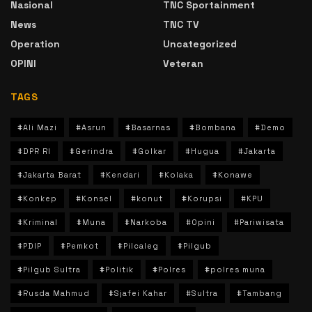
Nasional
TNC Sportainment
News
TNC TV
Operation
Uncategorized
OPINI
Veteran
TAGS
#Ali Mazi
#Asrun
#Basarnas
#Bombana
#Demo
#DPR RI
#Gerindra
#Golkar
#Hugua
#Jakarta
#Jakarta Barat
#Kendari
#Kolaka
#Konawe
#Konkep
#Konsel
#konut
#Korupsi
#KPU
#Kriminal
#Muna
#Narkoba
#Opini
#Pariwisata
#PDIP
#Pemkot
#Pilcaleg
#Pilgub
#Pilgub Sultra
#Politik
#Polres
#polres muna
#Rusda Mahmud
#Sjafei Kahar
#Sultra
#Tambang