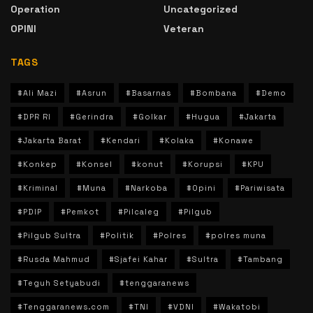
Operation
Uncategorized
OPINI
Veteran
TAGS
#Ali Mazi
#Asrun
#Basarnas
#Bombana
#Demo
#DPR RI
#Gerindra
#Golkar
#Hugua
#Jakarta
#Jakarta Barat
#Kendari
#Kolaka
#Konawe
#Konkep
#Konsel
#konut
#Korupsi
#KPU
#Kriminal
#Muna
#Narkoba
#Opini
#Pariwisata
#PDIP
#Pemkot
#Pilcaleg
#Pilgub
#Pilgub Sultra
#Politik
#Polres
#polres muna
#Rusda Mahmud
#Sjafei Kahar
#Sultra
#Tambang
#Teguh Setyabudi
#tenggaranews
#Tenggaranews.com
#TNI
#VDNI
#Wakatobi