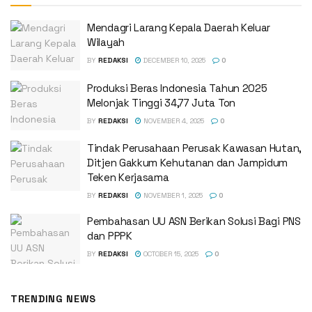
Mendagri Larang Kepala Daerah Keluar
Wilayah
BY
REDAKSI
DECEMBER 10, 2025
0
Produksi Beras Indonesia Tahun 2025
Melonjak Tinggi 34,77 Juta Ton
BY
REDAKSI
NOVEMBER 4, 2025
0
Tindak Perusahaan Perusak Kawasan Hutan,
Ditjen Gakkum Kehutanan dan Jampidum
Teken Kerjasama
BY
REDAKSI
NOVEMBER 1, 2025
0
Pembahasan UU ASN Berikan Solusi Bagi PNS
dan PPPK
BY
REDAKSI
OCTOBER 15, 2025
0
TRENDING NEWS