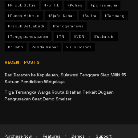
#Pilgub Sultra
#Politik
#Polres
#polres muna
#Rusda Mahmud
#Sjafei Kahar
#Sultra
#Tambang
#Teguh Setyabudi
#tenggaranews
#Tenggaranews.com
#TNI
#VDNI
#Wakatobi
Dr Bahri
Pemda Mubar
Virus Corona
RECENT POSTS
Dari Daratan ke Kepulauan, Sulawesi Tenggara Siap Miliki 15
Satuan Pendidikan Widyalaya
Tiga Tersangka Warga Routa Ditahan Terkait Dugaan
Pengrusakan Saat Demo Smelter
Purchase Now
Features
Demos
Support