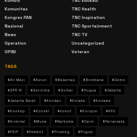
Kombis
TNC Edukasi
Komunitas
TNC Health
Kongres PAN
TNC Inspiration
Nasional
TNC Sportainment
News
TNC TV
Operation
Uncategorized
OPINI
Veteran
TAGS
#Ali Mazi
#Asrun
#Basarnas
#Bombana
#Demo
#DPR RI
#Gerindra
#Golkar
#Hugua
#Jakarta
#Jakarta Barat
#Kendari
#Kolaka
#Konawe
#Konkep
#Konsel
#konut
#Korupsi
#KPU
#Kriminal
#Muna
#Narkoba
#Opini
#Pariwisata
#PDIP
#Pemkot
#Pilcaleg
#Pilgub