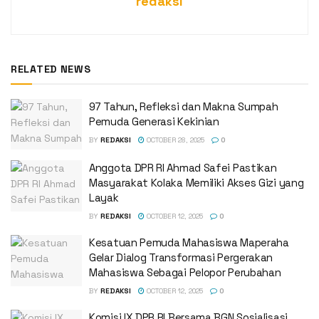
redaksi
RELATED NEWS
‎97 Tahun, Refleksi dan Makna Sumpah
Pemuda Generasi Kekinian
BY
REDAKSI
OCTOBER 28, 2025
0
Anggota DPR RI Ahmad Safei Pastikan
Masyarakat Kolaka Memiliki Akses Gizi yang
Layak
BY
REDAKSI
OCTOBER 12, 2025
0
Kesatuan Pemuda Mahasiswa Maperaha
Gelar Dialog Transformasi Pergerakan
Mahasiswa Sebagai Pelopor Perubahan
BY
REDAKSI
OCTOBER 12, 2025
0
Komisi IX DPR RI Bersama BGN Sosialisasi