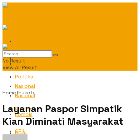
Daerah
Daerah
No Result
Politika
View All Result
Politika
Nasional
Home
Ibukota
Nasional
Layanan Paspor Simpatik
Kombis
Kombis
Kian Diminati Masyarakat
OPINI
OPINI