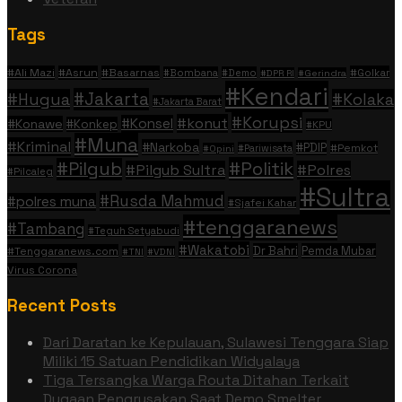
Tags
#Ali Mazi
#Asrun
#Basarnas
#Golkar
#Bombana
#Demo
#DPR RI
#Gerindra
#Kendari
#Jakarta
#Hugua
#Kolaka
#Jakarta Barat
#Korupsi
#konut
#Konsel
#Konawe
#Konkep
#KPU
#Muna
#Kriminal
#Narkoba
#PDIP
#Pemkot
#Pariwisata
#Opini
#Politik
#Pilgub
#Pilgub Sultra
#Polres
#Pilcaleg
#Sultra
#Rusda Mahmud
#polres muna
#Sjafei Kahar
#tenggaranews
#Tambang
#Teguh Setyabudi
#Wakatobi
Dr Bahri
Pemda Mubar
#Tenggaranews.com
#TNI
#VDNI
Virus Corona
Recent Posts
Dari Daratan ke Kepulauan, Sulawesi Tenggara Siap
Miliki 15 Satuan Pendidikan Widyalaya
Tiga Tersangka Warga Routa Ditahan Terkait
Dugaan Pengrusakan Saat Demo Smelter