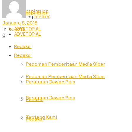
TNC Inspiration
TNC Inspiration
by
redaksi
January 6, 2018
ADVETORIAL
in
Ibukota
ADVETORIAL
0
Redaksi
Redaksi
Pedoman Pemberitaan Media Siber
Pedoman Pemberitaan Media Siber
Peraturan Dewan Pers
Peraturan Dewan Pers
Redaksi
Tentang Kami
Redaksi