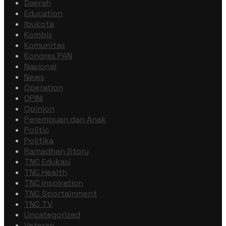
Daerah
Education
Ibukota
Kombis
Komunitas
Kongres PAN
Nasional
News
Operation
OPINI
Opinion
Perempuan dan Anak
Politic
Politika
Ramadhan Story
TNC Edukasi
TNC Health
TNC Inspiration
TNC Sportainment
TNC TV
Uncategorized
Veteran