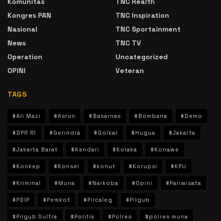
Komunitas
TNC Health
Kongres PAN
TNC Inspiration
Nasional
TNC Sportainment
News
TNC TV
Operation
Uncategorized
OPINI
Veteran
TAGS
#Ali Mazi
#Asrun
#Basarnas
#Bombana
#Demo
#DPR RI
#Gerindra
#Golkar
#Hugua
#Jakarta
#Jakarta Barat
#Kendari
#Kolaka
#Konawe
#Konkep
#Konsel
#konut
#Korupsi
#KPU
#Kriminal
#Muna
#Narkoba
#Opini
#Pariwisata
#PDIP
#Pemkot
#Pilcaleg
#Pilgub
#Pilgub Sultra
#Politik
#Polres
#polres muna