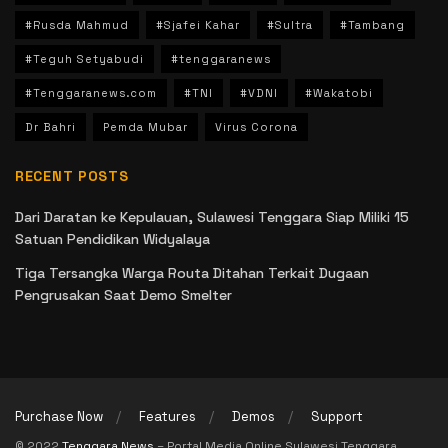
#Rusda Mahmud
#Sjafei Kahar
#Sultra
#Tambang
#Teguh Setyabudi
#tenggaranews
#Tenggaranews.com
#TNI
#VDNI
#Wakatobi
Dr Bahri
Pemda Mubar
Virus Corona
RECENT POSTS
Dari Daratan ke Kepulauan, Sulawesi Tenggara Siap Miliki 15
Satuan Pendidikan Widyalaya
Tiga Tersangka Warga Routa Ditahan Terkait Dugaan
Pengrusakan Saat Demo Smelter
Purchase Now
Features
Demos
Support
© 2022
Tenggara News
– Portal Media Online Sulawesi Tenggara