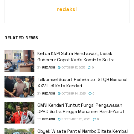
redaksi
RELATED NEWS
Ketua KNPI Sultra Hendrawan, Desak
Gubernur Copot Kadis Kominfo Sultra
BY
REDAKSI
OCTOBER 17, 2025
0
Telkomsel Suport Perhelatan STQH Nasional
XXVIII di Kota Kendari
BY
REDAKSI
OCTOBER 14, 2025
0
GMNI Kendari Tuntut Fungsi Pengawasan
DPRD Sultra Hingga Monumen Randi-Yusuf ‎
BY
REDAKSI
SEPTEMBER 26, 2025
0
Obyek Wisata Pantai Nambo Ditata Kembali