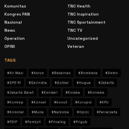
Komunitas
TNC Health
Kongres PAN
TNC Inspiration
Nasional
TNC Sportainment
News
TNC TV
Operation
Uncategorized
OPINI
Veteran
TAGS
#Ali Mazi
#Asrun
#Basarnas
#Bombana
#Demo
#DPR RI
#Gerindra
#Golkar
#Hugua
#Jakarta
#Jakarta Barat
#Kendari
#Kolaka
#Konawe
#Konkep
#Konsel
#konut
#Korupsi
#KPU
#Kriminal
#Muna
#Narkoba
#Opini
#Pariwisata
#PDIP
#Pemkot
#Pilcaleg
#Pilgub