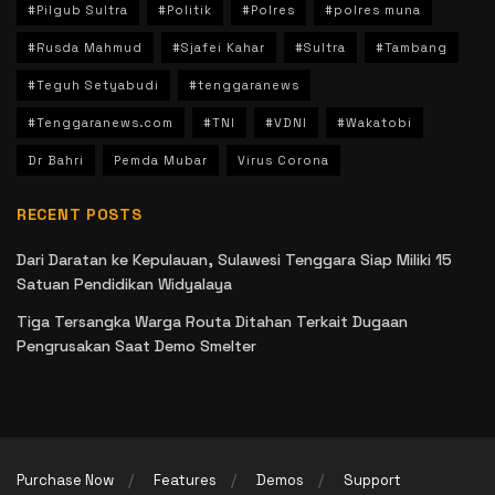
#Pilgub Sultra
#Politik
#Polres
#polres muna
#Rusda Mahmud
#Sjafei Kahar
#Sultra
#Tambang
#Teguh Setyabudi
#tenggaranews
#Tenggaranews.com
#TNI
#VDNI
#Wakatobi
Dr Bahri
Pemda Mubar
Virus Corona
RECENT POSTS
Dari Daratan ke Kepulauan, Sulawesi Tenggara Siap Miliki 15
Satuan Pendidikan Widyalaya
Tiga Tersangka Warga Routa Ditahan Terkait Dugaan
Pengrusakan Saat Demo Smelter
Purchase Now
Features
Demos
Support