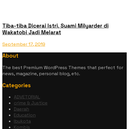
Tiba-tiba Dicerai Istri, Suami Milyarder di
Wakatobi Jadi Melarat
September 17, 2019
About
The best Premium WordPress Themes that perfect for
news, magazine, personal blog, etc.
Categories
ADVETORIAL
crime & Justice
Daerah
Education
Ibukota
Kombis