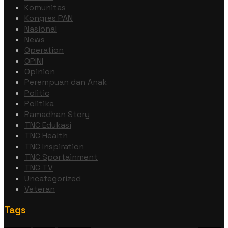
Komunitas
Kongres PAN
Nasional
News
Operation
OPINI
Opinion
Perempuan dan Anak
Politic
Politika
Ramadhan Story
TNC Edukasi
TNC Health
TNC Inspiration
TNC Sportainment
TNC TV
Uncategorized
Veteran
Tags