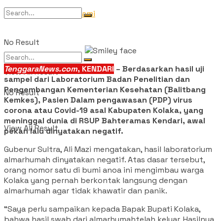
Tentang Kami
No Result
TenggaraNews.com
, KENDARI
– Berdasarkan hasil uji
View All Result
sampel dari Laboratorium Badan Penelitian dan
Pengembangan Kementerian Kesehatan (Balitbang
No Result
Kemkes), Pasien Dalam pengawasan (PDP) virus
corona atau Covid-19 asal Kabupaten Kolaka, yang
meninggal dunia di RSUP Bahteramas Kendari, awal
View All Result
pekan lalu dinyatakan negatif.
Gubenur Sultra, Ali Mazi mengatakan, hasil laboratorium
almarhumah dinyatakan negatif. Atas dasar tersebut,
orang nomor satu di bumi anoa ini mengimbau warga
Kolaka yang pernah berkontak langsung dengan
almarhumah agar tidak khawatir dan panik.
“Saya perlu sampaikan kepada Bapak Bupati Kolaka,
bahwa hasil swab dari almarhumahtelah keluar. Hasilnya