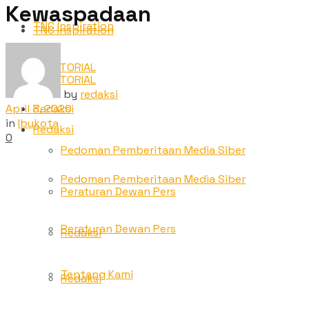
Kewaspadaan
TNC Inspiration
TNC Inspiration
ADVETORIAL
ADVETORIAL
by
redaksi
April 3, 2020
Redaksi
in
Ibukota
Redaksi
0
Pedoman Pemberitaan Media Siber
Pedoman Pemberitaan Media Siber
Peraturan Dewan Pers
Peraturan Dewan Pers
Redaksi
Tentang Kami
Redaksi