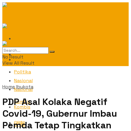
Daerah
Daerah
No Result
Politika
View All Result
Politika
Nasional
Home
Ibukota
Nasional
PDP Asal Kolaka Negatif
Kombis
Kombis
Covid-19, Gubernur Imbau
Pemda Tetap Tingkatkan
OPINI
OPINI