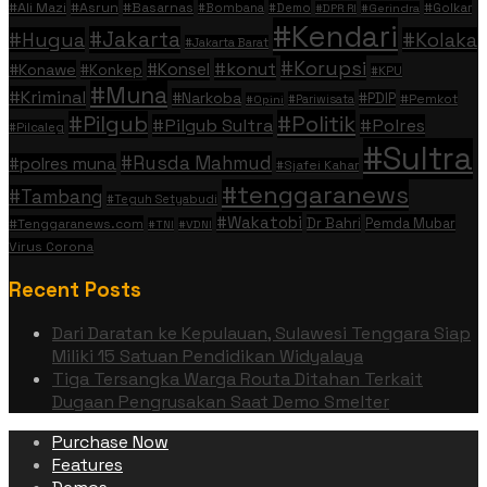
#Ali Mazi
#Asrun
#Basarnas
#Golkar
#Bombana
#Demo
#DPR RI
#Gerindra
#Kendari
#Jakarta
#Hugua
#Kolaka
#Jakarta Barat
#Korupsi
#konut
#Konsel
#Konawe
#Konkep
#KPU
#Muna
#Kriminal
#Narkoba
#PDIP
#Pemkot
#Pariwisata
#Opini
#Politik
#Pilgub
#Pilgub Sultra
#Polres
#Pilcaleg
#Sultra
#Rusda Mahmud
#polres muna
#Sjafei Kahar
#tenggaranews
#Tambang
#Teguh Setyabudi
#Wakatobi
Dr Bahri
Pemda Mubar
#Tenggaranews.com
#TNI
#VDNI
Virus Corona
Recent Posts
Dari Daratan ke Kepulauan, Sulawesi Tenggara Siap
Miliki 15 Satuan Pendidikan Widyalaya
Tiga Tersangka Warga Routa Ditahan Terkait
Dugaan Pengrusakan Saat Demo Smelter
Purchase Now
Features