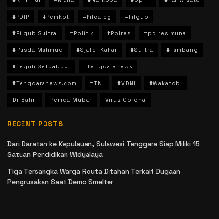
#Kriminal
#Muna
#Narkoba
#Opini
#Pariwisata
#PDIP
#Pemkot
#Pilcaleg
#Pilgub
#Pilgub Sultra
#Politik
#Polres
#polres muna
#Rusda Mahmud
#Sjafei Kahar
#Sultra
#Tambang
#Teguh Setyabudi
#tenggaranews
#Tenggaranews.com
#TNI
#VDNI
#Wakatobi
Dr Bahri
Pemda Mubar
Virus Corona
RECENT POSTS
Dari Daratan ke Kepulauan, Sulawesi Tenggara Siap Miliki 15
Satuan Pendidikan Widyalaya
Tiga Tersangka Warga Routa Ditahan Terkait Dugaan
Pengrusakan Saat Demo Smelter