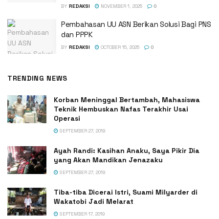
BY
REDAKSI
NOVEMBER 1, 2025
0
Pembahasan UU ASN Berikan Solusi Bagi PNS
dan PPPK
BY
REDAKSI
OCTOBER 15, 2025
0
TRENDING NEWS
Korban Meninggal Bertambah, Mahasiswa
Teknik Hembuskan Nafas Terakhir Usai
Operasi
SEPTEMBER 27, 2019
Ayah Randi: Kasihan Anaku, Saya Pikir Dia
yang Akan Mandikan Jenazaku
SEPTEMBER 27, 2019
Tiba-tiba Dicerai Istri, Suami Milyarder di
Wakatobi Jadi Melarat
SEPTEMBER 17, 2019