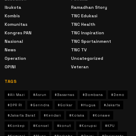
Ibukota
Ramadhan Story
Kombis
TNC Edukasi
Komunitas
TNC Health
Kongres PAN
TNC Inspiration
Nasional
TNC Sportainment
News
TNC TV
Operation
Uncategorized
OPINI
Veteran
TAGS
#Ali Mazi
#Asrun
#Basarnas
#Bombana
#Demo
#DPR RI
#Gerindra
#Golkar
#Hugua
#Jakarta
#Jakarta Barat
#Kendari
#Kolaka
#Konawe
#Konkep
#Konsel
#konut
#Korupsi
#KPU