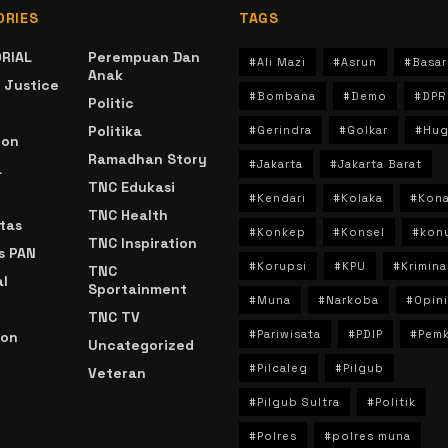
ORIES
TAGS
RIAL
Perempuan Dan
#Ali Mazi
#Asrun
#Basar
Anak
 Justice
#Bombana
#Demo
#DPR
Politic
Politika
#Gerindra
#Golkar
#Hug
ion
Ramadhan Story
#Jakarta
#Jakarta Barat
a
TNC Edukasi
#Kendari
#Kolaka
#Kon
TNC Health
tas
#Konkep
#Konsel
#kon
TNC Inspiration
s PAN
#Korupsi
#KPU
#Krimina
TNC
l
Sportainment
#Muna
#Narkoba
#Opini
TNC TV
#Pariwisata
#PDIP
#Pem
ion
Uncategorized
#Pilcaleg
#Pilgub
Veteran
n
#Pilgub Sultra
#Politik
#Polres
#polres muna