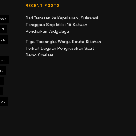
RECENT POSTS
Dari Daratan ke Kepulauan, Sulawesi
nas
Tenggara Siap Miliki 15 Satuan
 RI
Pendidikan Widyalaya
ua
Tiga Tersangka Warga Routa Ditahan
Terkait Dugaan Pengrusakan Saat
Demo Smelter
awe
ut
l
kot