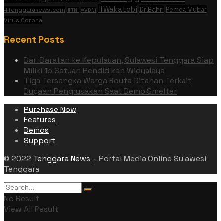
#Wakatobi
Dr Bahri
Pemda Mubar
#Tenggaranews.com
#TNI
#VDNI
Virus Corona
Recent Posts
Dari Daratan ke Kepulauan, Sulawesi Tenggara Siap
Miliki 15 Satuan Pendidikan Widyalaya
Tiga Tersangka Warga Routa Ditahan Terkait
Dugaan Pengrusakan Saat Demo Smelter
Purchase Now
Features
Demos
Support
© 2022
Tenggara News
– Portal Media Online Sulawesi
Tenggara
No Result
View All Result