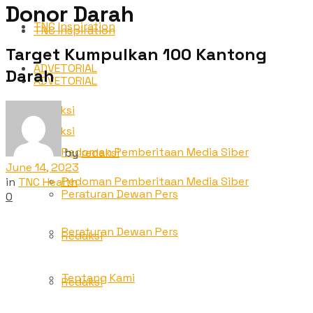
Donor Darah
TNC Inspiration
TNC Inspiration
Target Kumpulkan 100 Kantong
ADVETORIAL
Darah
ADVETORIAL
Redaksi
Redaksi
Pedoman Pemberitaan Media Siber
by
redaksi
June 14, 2023
Pedoman Pemberitaan Media Siber
in
TNC Health
Peraturan Dewan Pers
0
Peraturan Dewan Pers
Redaksi
Tentang Kami
Redaksi