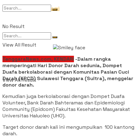
Tentang Kami
No Result
View All Result
No Result
TenggaraNews.com, KENDARI
-Dalam rangka
memperingati Hari Donor Darah sedunia, Dompet
Duafa berkolaborasi dengan Komunitas Pasian Cuci
Darah (KPCD) Sulawesi Tenggara (Sultra), menggelar
View All Result
donor darah.
Kemudian juga berkolaborasi dengan Dompet Duafa
Volunteer, Bank Darah Bahteramas dan Epidemiologi
Community (Epidcom) Fakultas Kesehatan Masyarakat
Universitas Haluoleo (UHO).
Target donor darah kali ini mengumpulkan 100 kantong
darah.