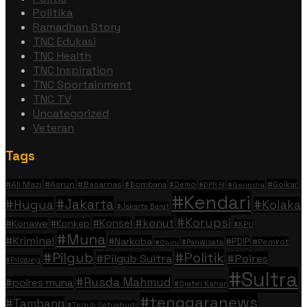
Politika
Ramadhan Story
TNC Edukasi
TNC Health
TNC Inspiration
TNC Sportainment
TNC TV
Uncategorized
Veteran
Tags
#Ali Mazi
#Asrun
#Basarnas
#Golkar
#Bombana
#Demo
#DPR RI
#Gerindra
#Kendari
#Jakarta
#Hugua
#Kolaka
#Jakarta Barat
#Korupsi
#konut
#Konsel
#Konawe
#Konkep
#KPU
#Muna
#Kriminal
#Narkoba
#PDIP
#Pemkot
#Pariwisata
#Opini
#Politik
#Pilgub
#Pilgub Sultra
#Polres
#Pilcaleg
#Sultra
#Rusda Mahmud
#polres muna
#Sjafei Kahar
#tenggaranews
#Tambang
#Teguh Setyabudi