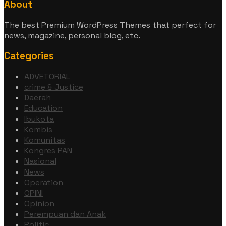
About
The best Premium WordPress Themes that perfect for
news, magazine, personal blog, etc.
Categories
ADVETORIAL
crime & Justice
Daerah
Education
Ibukota
Kombis
Komunitas
Kongres PAN
Nasional
News
Operation
OPINI
Opinion
Perempuan dan Anak
Politic