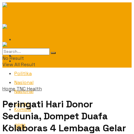
Daerah
Daerah
No Result
Politika
View All Result
Politika
Nasional
Home
TNC Health
Nasional
Peringati Hari Donor
Kombis
Kombis
Sedunia, Dompet Duafa
Kolaboras 4 Lembaga Gelar
OPINI
OPINI