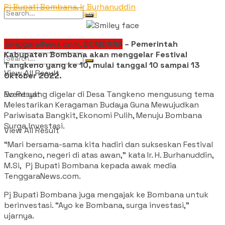
Pj Bupati Bombana, Ir Burhanuddin
Tentang Kami
No Result
TenggaraNews.com,
BOMBANA
– Pemerintah
Kabupaten Bombana akan menggelar Festival
Tangkeno yang ke 10, mulai tanggal 10 sampai 13
View All Result
Oktober 2022.
Event yang digelar di Desa Tangkeno mengusung tema
No Result
Melestarikan Keragaman Budaya Guna Mewujudkan
Pariwisata Bangkit, Ekonomi Pulih, Menuju Bombana
Surga lnvestasi.
View All Result
“Mari bersama-sama kita hadiri dan sukseskan Festival
Tangkeno, negeri di atas awan,” kata Ir. H. Burhanuddin,
M.Si, Pj Bupati Bombana kepada awak media
TenggaraNews.com.
Pj Bupati Bombana juga mengajak ke Bombana untuk
berinvestasi. “Ayo ke Bombana, surga investasi,”
ujarnya.