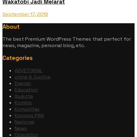
Wakatobi Jadi Melarat
September 17, 2019
About
The best Premium WordPress Themes that perfect for
news, magazine, personal blog, etc.
Categories
ADVETORIAL
crime & Justice
Daerah
Education
Ibukota
Kombis
Komunitas
Kongres PAN
Nasional
News
Operation