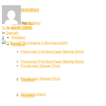
TNC Inspiration
TNC Inspiration
by
redaksi
ADVETORIAL
ADVETORIAL
October 5, 2022
in
Daerah
Redaksi
0
Redaksi
Pedoman Pemberitaan Media Siber
Pedoman Pemberitaan Media Siber
Peraturan Dewan Pers
Peraturan Dewan Pers
Redaksi
Tentang Kami
Redaksi