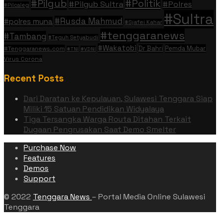
#Politik
#Pilgub
#Pilgub Sultra
#Polres
#Pilcaleg
#Sultra
#Rusda Mahmud
#polres muna
#Sjafei Kahar
#tenggaranews
#Tambang
#Teguh Setyabudi
#Wakatobi
Dr Bahri
Pemda Mubar
#Tenggaranews.com
#TNI
#VDNI
Virus Corona
Recent Posts
Dari Daratan ke Kepulauan, Sulawesi Tenggara Siap
Miliki 15 Satuan Pendidikan Widyalaya
Tiga Tersangka Warga Routa Ditahan Terkait
Dugaan Pengrusakan Saat Demo Smelter
Purchase Now
Features
Demos
Support
© 2022
Tenggara News
– Portal Media Online Sulawesi
Tenggara