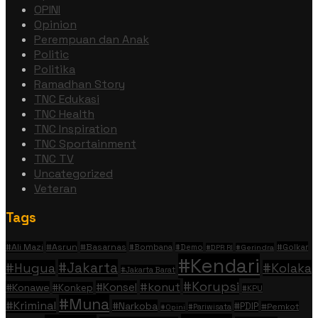
OPINI
Opinion
Perempuan dan Anak
Politic
Politika
Ramadhan Story
TNC Edukasi
TNC Health
TNC Inspiration
TNC Sportainment
TNC TV
Uncategorized
Veteran
Tags
#Ali Mazi
#Asrun
#Basarnas
#Golkar
#Bombana
#Demo
#DPR RI
#Gerindra
#Kendari
#Jakarta
#Hugua
#Kolaka
#Jakarta Barat
#Korupsi
#konut
#Konsel
#Konawe
#Konkep
#KPU
#Muna
#Kriminal
#Narkoba
#PDIP
#Pemkot
#Pariwisata
#Opini