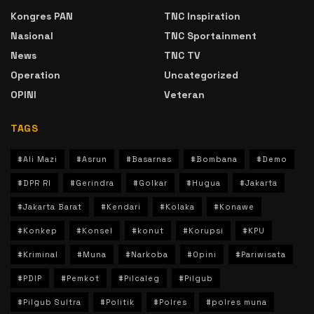
Kongres PAN
TNC Inspiration
Nasional
TNC Sportainment
News
TNC TV
Operation
Uncategorized
OPINI
Veteran
TAGS
#Ali Mazi
#Asrun
#Basarnas
#Bombana
#Demo
#DPR RI
#Gerindra
#Golkar
#Hugua
#Jakarta
#Jakarta Barat
#Kendari
#Kolaka
#Konawe
#Konkep
#Konsel
#konut
#Korupsi
#KPU
#Kriminal
#Muna
#Narkoba
#Opini
#Pariwisata
#PDIP
#Pemkot
#Pilcaleg
#Pilgub
#Pilgub Sultra
#Politik
#Polres
#polres muna