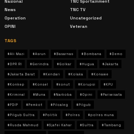
Nasional
TNC Sportainment
News
TNC TV
Operation
Uncategorized
OPINI
Veteran
TAGS
#Ali Mazi
#Asrun
#Basarnas
#Bombana
#Demo
#DPR RI
#Gerindra
#Golkar
#Hugua
#Jakarta
#Jakarta Barat
#Kendari
#Kolaka
#Konawe
#Konkep
#Konsel
#konut
#Korupsi
#KPU
#Kriminal
#Muna
#Narkoba
#Opini
#Pariwisata
#PDIP
#Pemkot
#Pilcaleg
#Pilgub
#Pilgub Sultra
#Politik
#Polres
#polres muna
#Rusda Mahmud
#Sjafei Kahar
#Sultra
#Tambang