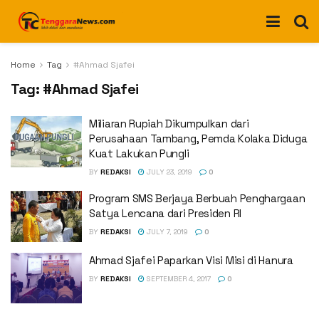
Home
Tag
#Ahmad Sjafei
Tag:
#Ahmad Sjafei
Miliaran Rupiah Dikumpulkan dari
Perusahaan Tambang, Pemda Kolaka Diduga
Kuat Lakukan Pungli
BY
REDAKSI
JULY 23, 2019
0
Program SMS Berjaya Berbuah Penghargaan
Satya Lencana dari Presiden RI
BY
REDAKSI
JULY 7, 2019
0
Ahmad Sjafei Paparkan Visi Misi di Hanura
BY
REDAKSI
SEPTEMBER 4, 2017
0