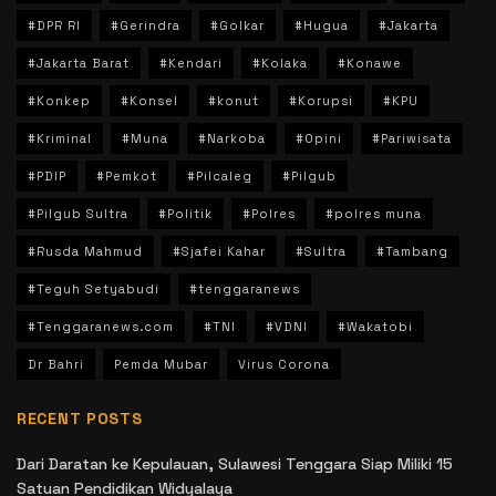
#DPR RI
#Gerindra
#Golkar
#Hugua
#Jakarta
#Jakarta Barat
#Kendari
#Kolaka
#Konawe
#Konkep
#Konsel
#konut
#Korupsi
#KPU
#Kriminal
#Muna
#Narkoba
#Opini
#Pariwisata
#PDIP
#Pemkot
#Pilcaleg
#Pilgub
#Pilgub Sultra
#Politik
#Polres
#polres muna
#Rusda Mahmud
#Sjafei Kahar
#Sultra
#Tambang
#Teguh Setyabudi
#tenggaranews
#Tenggaranews.com
#TNI
#VDNI
#Wakatobi
Dr Bahri
Pemda Mubar
Virus Corona
RECENT POSTS
Dari Daratan ke Kepulauan, Sulawesi Tenggara Siap Miliki 15
Satuan Pendidikan Widyalaya