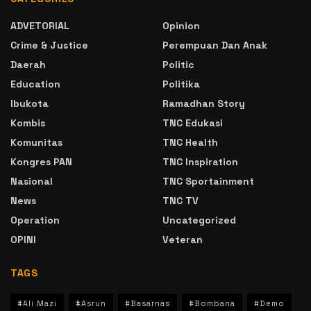
ADVETORIAL
Opinion
Crime & Justice
Perempuan Dan Anak
Daerah
Politic
Education
Politika
Ibukota
Ramadhan Story
Kombis
TNC Edukasi
Komunitas
TNC Health
Kongres PAN
TNC Inspiration
Nasional
TNC Sportainment
News
TNC TV
Operation
Uncategorized
OPINI
Veteran
TAGS
#Ali Mazi
#Asrun
#Basarnas
#Bombana
#Demo