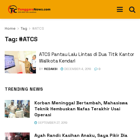
Home
Tag
#ATCS
Tag:
#ATCS
ATCS Pantau Lalu Lintas di Dua Titik Kantor
Walikota Kendari
BY
REDAKSI
DECEMBER 4, 2018
0
TRENDING NEWS
Korban Meninggal Bertambah, Mahasiswa
Teknik Hembuskan Nafas Terakhir Usai
Operasi
SEPTEMBER 27, 2019
Ayah Randi: Kasihan Anaku, Saya Pikir Dia