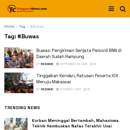
Home
Tag
#Buwas
Tag:
#Buwas
Buwas: Pengiriman Senjata Personil BNN di
Daerah Sudah Rampung
BY
REDAKSI
SEPTEMBER 23, 2023
0
Tinggalkan Kendari, Ratusan Peserta IOX
Menuju Makassar
BY
REDAKSI
OCTOBER 7, 2017
0
TRENDING NEWS
Korban Meninggal Bertambah, Mahasiswa
Teknik Hembuskan Nafas Terakhir Usai