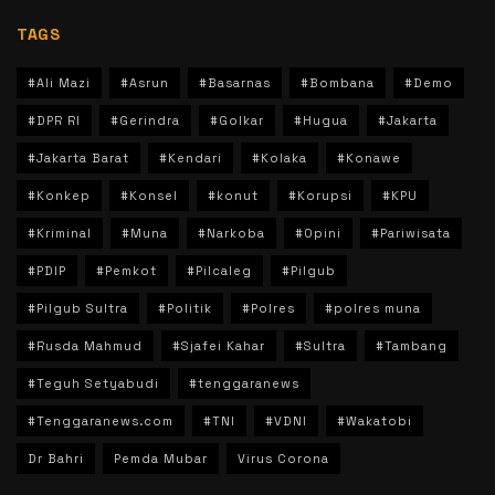
TAGS
#Ali Mazi
#Asrun
#Basarnas
#Bombana
#Demo
#DPR RI
#Gerindra
#Golkar
#Hugua
#Jakarta
#Jakarta Barat
#Kendari
#Kolaka
#Konawe
#Konkep
#Konsel
#konut
#Korupsi
#KPU
#Kriminal
#Muna
#Narkoba
#Opini
#Pariwisata
#PDIP
#Pemkot
#Pilcaleg
#Pilgub
#Pilgub Sultra
#Politik
#Polres
#polres muna
#Rusda Mahmud
#Sjafei Kahar
#Sultra
#Tambang
#Teguh Setyabudi
#tenggaranews
#Tenggaranews.com
#TNI
#VDNI
#Wakatobi
Dr Bahri
Pemda Mubar
Virus Corona