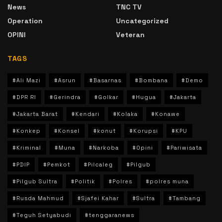
News
TNC TV
Operation
Uncategorized
OPINI
Veteran
TAGS
#Ali Mazi
#Asrun
#Basarnas
#Bombana
#Demo
#DPR RI
#Gerindra
#Golkar
#Hugua
#Jakarta
#Jakarta Barat
#Kendari
#Kolaka
#Konawe
#Konkep
#Konsel
#konut
#Korupsi
#KPU
#Kriminal
#Muna
#Narkoba
#Opini
#Pariwisata
#PDIP
#Pemkot
#Pilcaleg
#Pilgub
#Pilgub Sultra
#Politik
#Polres
#polres muna
#Rusda Mahmud
#Sjafei Kahar
#Sultra
#Tambang
#Teguh Setyabudi
#tenggaranews