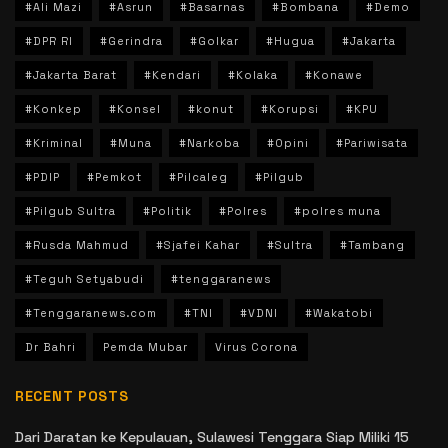
#Ali Mazi
#Asrun
#Basarnas
#Bombana
#Demo
#DPR RI
#Gerindra
#Golkar
#Hugua
#Jakarta
#Jakarta Barat
#Kendari
#Kolaka
#Konawe
#Konkep
#Konsel
#konut
#Korupsi
#KPU
#Kriminal
#Muna
#Narkoba
#Opini
#Pariwisata
#PDIP
#Pemkot
#Pilcaleg
#Pilgub
#Pilgub Sultra
#Politik
#Polres
#polres muna
#Rusda Mahmud
#Sjafei Kahar
#Sultra
#Tambang
#Teguh Setyabudi
#tenggaranews
#Tenggaranews.com
#TNI
#VDNI
#Wakatobi
Dr Bahri
Pemda Mubar
Virus Corona
RECENT POSTS
Dari Daratan ke Kepulauan, Sulawesi Tenggara Siap Miliki 15