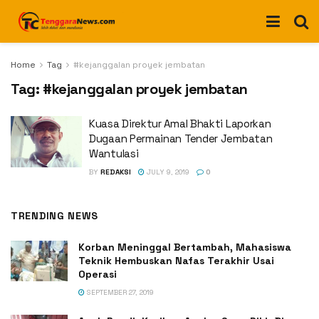
Home
Tag
#kejanggalan proyek jembatan
Tag:
#kejanggalan proyek jembatan
Kuasa Direktur Amal Bhakti Laporkan
Dugaan Permainan Tender Jembatan
Wantulasi
BY
REDAKSI
JULY 9, 2019
0
TRENDING NEWS
Korban Meninggal Bertambah, Mahasiswa
Teknik Hembuskan Nafas Terakhir Usai
Operasi
SEPTEMBER 27, 2019