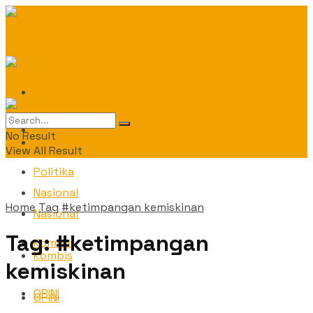
Daerah
Daerah
No Result
Politika
View All Result
Politika
Nasional
Home
Tag
#ketimpangan kemiskinan
Nasional
Tag:
#ketimpangan
Kombis
Kombis
kemiskinan
OPINI
OPINI