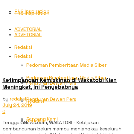
TNC Inspiration
TNC Inspiration
ADVETORIAL
ADVETORIAL
Redaksi
Redaksi
Pedoman Pemberitaan Media Siber
Pedoman Pemberitaan Media Siber
Ketimpangan Kemiskinan di Wakatobi Kian
Peraturan Dewan Pers
Meningkat, Ini Penyebabnya
by
redaksi
Peraturan Dewan Pers
Redaksi
July 24, 2019
0
Tentang Kami
Redaksi
TenggaraNews.com, WAKATOBI - Kebijakan
pembangunan belum mampu menjangkau keseluruh