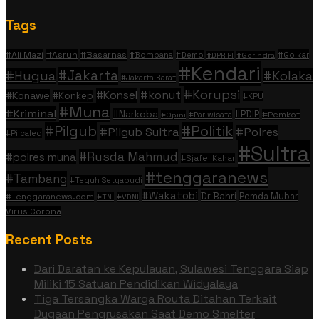
Tags
#Ali Mazi
#Asrun
#Basarnas
#Golkar
#Bombana
#Demo
#DPR RI
#Gerindra
#Kendari
#Jakarta
#Hugua
#Kolaka
#Jakarta Barat
#Korupsi
#konut
#Konsel
#Konawe
#Konkep
#KPU
#Muna
#Kriminal
#Narkoba
#PDIP
#Pemkot
#Pariwisata
#Opini
#Politik
#Pilgub
#Pilgub Sultra
#Polres
#Pilcaleg
#Sultra
#Rusda Mahmud
#polres muna
#Sjafei Kahar
#tenggaranews
#Tambang
#Teguh Setyabudi
#Wakatobi
Dr Bahri
Pemda Mubar
#Tenggaranews.com
#TNI
#VDNI
Virus Corona
Recent Posts
Dari Daratan ke Kepulauan, Sulawesi Tenggara Siap
Miliki 15 Satuan Pendidikan Widyalaya
Tiga Tersangka Warga Routa Ditahan Terkait
Dugaan Pengrusakan Saat Demo Smelter