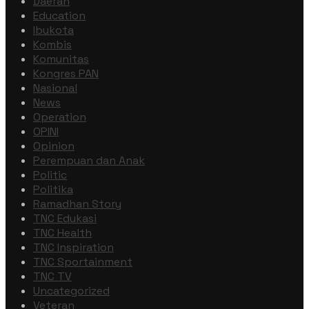
Daerah
Education
Ibukota
Kombis
Komunitas
Kongres PAN
Nasional
News
Operation
OPINI
Opinion
Perempuan dan Anak
Politic
Politika
Ramadhan Story
TNC Edukasi
TNC Health
TNC Inspiration
TNC Sportainment
TNC TV
Uncategorized
Veteran