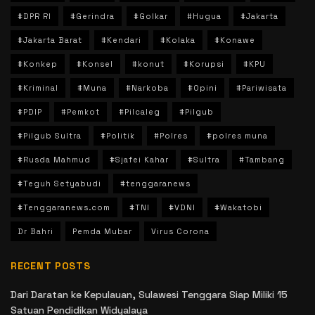
#DPR RI
#Gerindra
#Golkar
#Hugua
#Jakarta
#Jakarta Barat
#Kendari
#Kolaka
#Konawe
#Konkep
#Konsel
#konut
#Korupsi
#KPU
#Kriminal
#Muna
#Narkoba
#Opini
#Pariwisata
#PDIP
#Pemkot
#Pilcaleg
#Pilgub
#Pilgub Sultra
#Politik
#Polres
#polres muna
#Rusda Mahmud
#Sjafei Kahar
#Sultra
#Tambang
#Teguh Setyabudi
#tenggaranews
#Tenggaranews.com
#TNI
#VDNI
#Wakatobi
Dr Bahri
Pemda Mubar
Virus Corona
RECENT POSTS
Dari Daratan ke Kepulauan, Sulawesi Tenggara Siap Miliki 15
Satuan Pendidikan Widyalaya