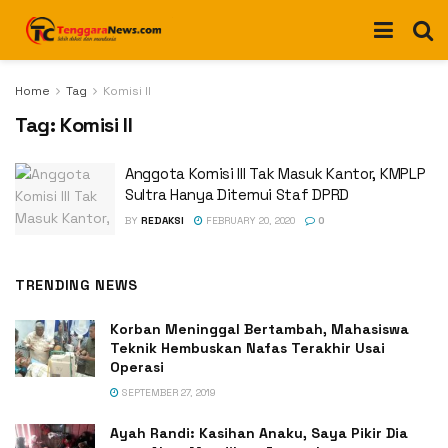
Home
Tag
Komisi II
Tag:
Komisi II
Anggota Komisi III Tak Masuk Kantor, KMPLP
Sultra Hanya Ditemui Staf DPRD
BY
REDAKSI
FEBRUARY 20, 2020
0
TRENDING NEWS
Korban Meninggal Bertambah, Mahasiswa
Teknik Hembuskan Nafas Terakhir Usai
Operasi
SEPTEMBER 27, 2019
Ayah Randi: Kasihan Anaku, Saya Pikir Dia