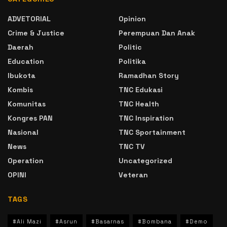
ADVETORIAL
Opinion
Crime & Justice
Perempuan Dan Anak
Daerah
Politic
Education
Politika
Ibukota
Ramadhan Story
Kombis
TNC Edukasi
Komunitas
TNC Health
Kongres PAN
TNC Inspiration
Nasional
TNC Sportainment
News
TNC TV
Operation
Uncategorized
OPINI
Veteran
TAGS
#Ali Mazi
#Asrun
#Basarnas
#Bombana
#Demo