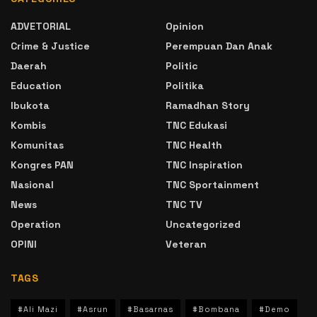
ADVETORIAL
Opinion
Crime & Justice
Perempuan Dan Anak
Daerah
Politic
Education
Politika
Ibukota
Ramadhan Story
Kombis
TNC Edukasi
Komunitas
TNC Health
Kongres PAN
TNC Inspiration
Nasional
TNC Sportainment
News
TNC TV
Operation
Uncategorized
OPINI
Veteran
TAGS
#Ali Mazi
#Asrun
#Basarnas
#Bombana
#Demo