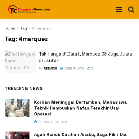
Home
Tag
#marquez
Tag:
#marquez
Tak Hanya di Darat, Marquez 93 Juga Juara
di Lautan
BY
REDAKSI
JUNE 18, 2019
0
TRENDING NEWS
Korban Meninggal Bertambah, Mahasiswa
Teknik Hembuskan Nafas Terakhir Usai
Operasi
SEPTEMBER 27, 2019
Ayah Randi: Kasihan Anaku, Saya Pikir Dia