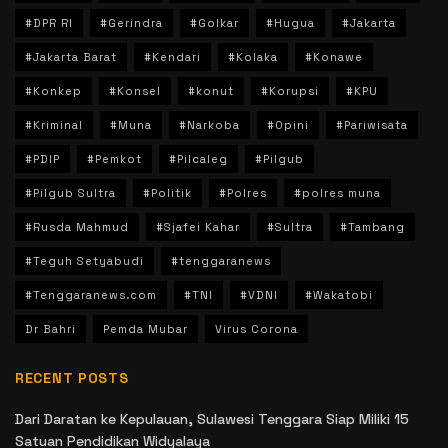
#DPR RI
#Gerindra
#Golkar
#Hugua
#Jakarta
#Jakarta Barat
#Kendari
#Kolaka
#Konawe
#Konkep
#Konsel
#konut
#Korupsi
#KPU
#Kriminal
#Muna
#Narkoba
#Opini
#Pariwisata
#PDIP
#Pemkot
#Pilcaleg
#Pilgub
#Pilgub Sultra
#Politik
#Polres
#polres muna
#Rusda Mahmud
#Sjafei Kahar
#Sultra
#Tambang
#Teguh Setyabudi
#tenggaranews
#Tenggaranews.com
#TNI
#VDNI
#Wakatobi
Dr Bahri
Pemda Mubar
Virus Corona
RECENT POSTS
Dari Daratan ke Kepulauan, Sulawesi Tenggara Siap Miliki 15
Satuan Pendidikan Widyalaya