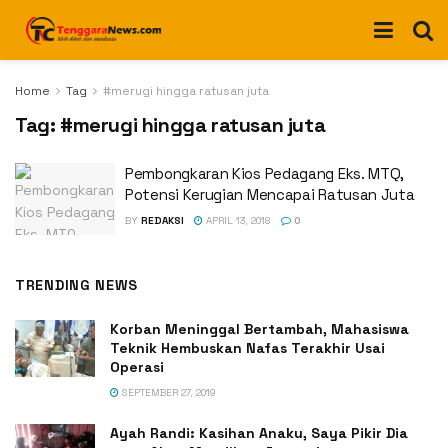
Home
Tag
#merugi hingga ratusan juta
Tag:
#merugi hingga ratusan juta
Pembongkaran Kios Pedagang Eks. MTQ,
Potensi Kerugian Mencapai Ratusan Juta
BY
REDAKSI
APRIL 13, 2018
0
TRENDING NEWS
Korban Meninggal Bertambah, Mahasiswa
Teknik Hembuskan Nafas Terakhir Usai
Operasi
SEPTEMBER 27, 2019
Ayah Randi: Kasihan Anaku, Saya Pikir Dia