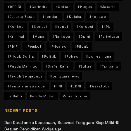
#DPR RI
#Gerindra
#Golkar
#Hugua
#Jakarta
#Jakarta Barat
#Kendari
#Kolaka
#Konawe
#Konkep
#Konsel
#konut
#Korupsi
#KPU
#Kriminal
#Muna
#Narkoba
#Opini
#Pariwisata
#PDIP
#Pemkot
#Pilcaleg
#Pilgub
#Pilgub Sultra
#Politik
#Polres
#polres muna
#Rusda Mahmud
#Sjafei Kahar
#Sultra
#Tambang
#Teguh Setyabudi
#tenggaranews
#Tenggaranews.com
#TNI
#VDNI
#Wakatobi
Dr Bahri
Pemda Mubar
Virus Corona
RECENT POSTS
Dari Daratan ke Kepulauan, Sulawesi Tenggara Siap Miliki 15
Satuan Pendidikan Widyalaya