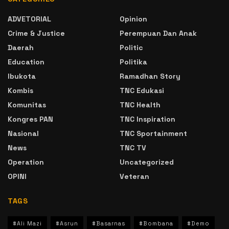
ADVETORIAL
Opinion
Crime & Justice
Perempuan Dan Anak
Daerah
Politic
Education
Politika
Ibukota
Ramadhan Story
Kombis
TNC Edukasi
Komunitas
TNC Health
Kongres PAN
TNC Inspiration
Nasional
TNC Sportainment
News
TNC TV
Operation
Uncategorized
OPINI
Veteran
TAGS
#Ali Mazi
#Asrun
#Basarnas
#Bombana
#Demo