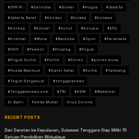
#DPR RI
#Gerindra
#Golkar
#Hugua
#Jakarta
#Jakarta Barat
#Kendari
#Kolaka
#Konawe
#Konkep
#Konsel
#konut
#Korupsi
#KPU
#Kriminal
#Muna
#Narkoba
#Opini
#Pariwisata
#PDIP
#Pemkot
#Pilcaleg
#Pilgub
#Pilgub Sultra
#Politik
#Polres
#polres muna
#Rusda Mahmud
#Sjafei Kahar
#Sultra
#Tambang
#Teguh Setyabudi
#tenggaranews
#Tenggaranews.com
#TNI
#VDNI
#Wakatobi
Dr Bahri
Pemda Mubar
Virus Corona
RECENT POSTS
Dari Daratan ke Kepulauan, Sulawesi Tenggara Siap Miliki 15
Satuan Pendidikan Widyalaya