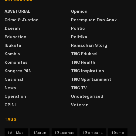
ADVETORIAL
Opinion
Crime & Justice
Perempuan Dan Anak
Daerah
Politic
Education
Politika
Ibukota
Ramadhan Story
Kombis
TNC Edukasi
Komunitas
TNC Health
Kongres PAN
TNC Inspiration
Nasional
TNC Sportainment
News
TNC TV
Operation
Uncategorized
OPINI
Veteran
TAGS
#Ali Mazi
#Asrun
#Basarnas
#Bombana
#Demo