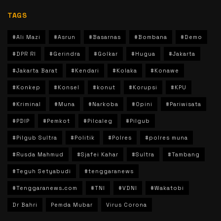
TAGS
#Ali Mazi
#Asrun
#Basarnas
#Bombana
#Demo
#DPR RI
#Gerindra
#Golkar
#Hugua
#Jakarta
#Jakarta Barat
#Kendari
#Kolaka
#Konawe
#Konkep
#Konsel
#konut
#Korupsi
#KPU
#Kriminal
#Muna
#Narkoba
#Opini
#Pariwisata
#PDIP
#Pemkot
#Pilcaleg
#Pilgub
#Pilgub Sultra
#Politik
#Polres
#polres muna
#Rusda Mahmud
#Sjafei Kahar
#Sultra
#Tambang
#Teguh Setyabudi
#tenggaranews
#Tenggaranews.com
#TNI
#VDNI
#Wakatobi
Dr Bahri
Pemda Mubar
Virus Corona