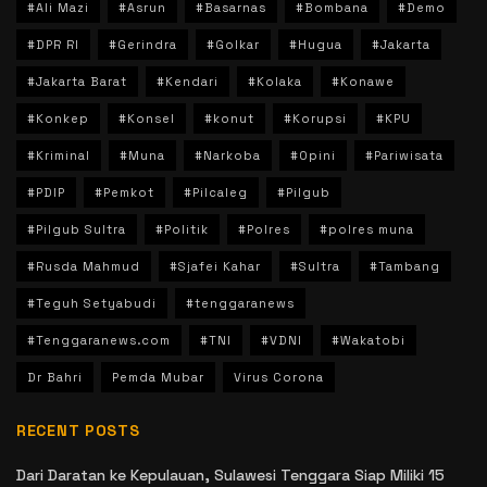
#Ali Mazi
#Asrun
#Basarnas
#Bombana
#Demo
#DPR RI
#Gerindra
#Golkar
#Hugua
#Jakarta
#Jakarta Barat
#Kendari
#Kolaka
#Konawe
#Konkep
#Konsel
#konut
#Korupsi
#KPU
#Kriminal
#Muna
#Narkoba
#Opini
#Pariwisata
#PDIP
#Pemkot
#Pilcaleg
#Pilgub
#Pilgub Sultra
#Politik
#Polres
#polres muna
#Rusda Mahmud
#Sjafei Kahar
#Sultra
#Tambang
#Teguh Setyabudi
#tenggaranews
#Tenggaranews.com
#TNI
#VDNI
#Wakatobi
Dr Bahri
Pemda Mubar
Virus Corona
RECENT POSTS
Dari Daratan ke Kepulauan, Sulawesi Tenggara Siap Miliki 15