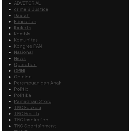
ADVETORIAL
crime & Justice
Daerah
Education
Ibukota
Kombis
Komunitas
Kongres PAN
Nasional
News
Operation
OPINI
Opinion
Perempuan dan Anak
Politic
Politika
Ramadhan Story
TNC Edukasi
TNC Health
TNC Inspiration
TNC Sportainment