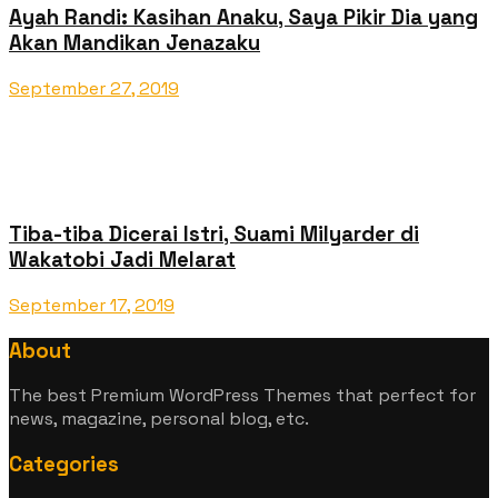
Ayah Randi: Kasihan Anaku, Saya Pikir Dia yang
Akan Mandikan Jenazaku
September 27, 2019
Tiba-tiba Dicerai Istri, Suami Milyarder di
Wakatobi Jadi Melarat
September 17, 2019
About
The best Premium WordPress Themes that perfect for
news, magazine, personal blog, etc.
Categories