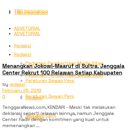
TNC Inspiration
TNC Inspiration
ADVETORIAL
ADVETORIAL
Redaksi
Redaksi
Pedoman Pemberitaan Media Siber
Menangkan Jokowi-Maaruf di Sultra, Jenggala
Center Rekrut 100 Relawan Setiap Kabupaten
Pedoman Pemberitaan Media Siber
Peraturan Dewan Pers
by
redaksi
February 25, 2019
Peraturan Dewan Pers
0
Redaksi
TenggaraNews.com, KENDARI - Meski tak melakukan
deklarasi seperti relawan lainnya, namun Jenggala
Tentang Kami
Redaksi
Center hadir dengan komitmen yang kuat untuk
memenangkan ...