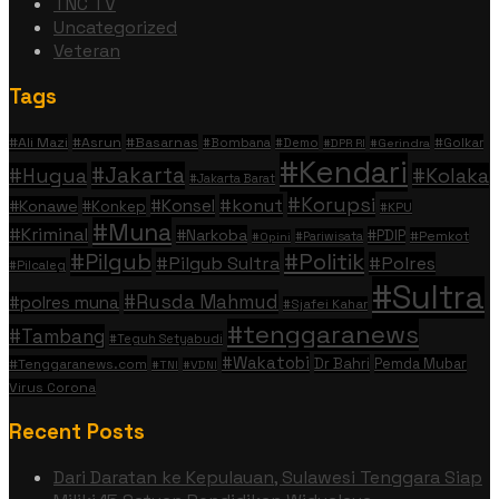
TNC TV
Uncategorized
Veteran
Tags
#Ali Mazi
#Asrun
#Basarnas
#Golkar
#Bombana
#Demo
#DPR RI
#Gerindra
#Kendari
#Jakarta
#Hugua
#Kolaka
#Jakarta Barat
#Korupsi
#konut
#Konsel
#Konawe
#Konkep
#KPU
#Muna
#Kriminal
#Narkoba
#PDIP
#Pemkot
#Pariwisata
#Opini
#Politik
#Pilgub
#Pilgub Sultra
#Polres
#Pilcaleg
#Sultra
#Rusda Mahmud
#polres muna
#Sjafei Kahar
#tenggaranews
#Tambang
#Teguh Setyabudi
#Wakatobi
Dr Bahri
Pemda Mubar
#Tenggaranews.com
#TNI
#VDNI
Virus Corona
Recent Posts
Dari Daratan ke Kepulauan, Sulawesi Tenggara Siap