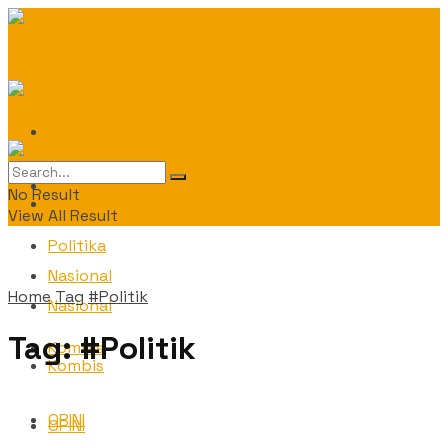
Daerah
Daerah
No Result
Politika
View All Result
Politika
Nasional
Home
Tag
#Politik
Nasional
Tag:
#Politik
Kombis
Kombis
OPINI
OPINI