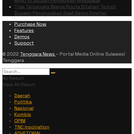
Miliki 15 Satuan Pendidikan Widyalaya
Tiga Tersangka Warga Routa Ditahan Terkait
Dugaan Pengrusakan Saat Demo Smelter
Purchase Now
Features
Demos
Support
© 2022
Tenggara News
– Portal Media Online Sulawesi
Tenggara
No Result
View All Result
Daerah
Politika
Nasional
Kombis
OPINI
TNC Inspiration
ADVETORIAL