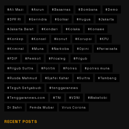
#Ali Mazi
#Asrun
#Basarnas
#Bombana
#Demo
#DPR RI
#Gerindra
#Golkar
#Hugua
#Jakarta
#Jakarta Barat
#Kendari
#Kolaka
#Konawe
#Konkep
#Konsel
#konut
#Korupsi
#KPU
#Kriminal
#Muna
#Narkoba
#Opini
#Pariwisata
#PDIP
#Pemkot
#Pilcaleg
#Pilgub
#Pilgub Sultra
#Politik
#Polres
#polres muna
#Rusda Mahmud
#Sjafei Kahar
#Sultra
#Tambang
#Teguh Setyabudi
#tenggaranews
#Tenggaranews.com
#TNI
#VDNI
#Wakatobi
Dr Bahri
Pemda Mubar
Virus Corona
RECENT POSTS