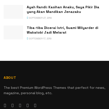
Ayah Randi: Kasihan Anaku, Saya Pikir Dia
yang Akan Mandikan Jenazaku
SEPTEMBER 27, 2019
Tiba-tiba Dicerai Istri, Suami Milyarder di
Wakatobi Jadi Melarat
SEPTEMBER 17, 2019
ABOUT
The best Premium WordPress Themes that perfect for news,
magazine, personal blog, etc.