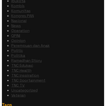
Ibukota
Kombis
Komunitas
Kongres PAN
Nasional
News
Operation
OPINI
Opinion
Perempuan dan Anak
Politic
Politika
Ramadhan Story
TNC Edukasi
TNC Health
TNC Inspiration
TNC Sportainment
TNC TV
Uncategorized
Veteran
Tags