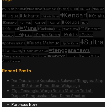
#Ali Mazi
#Asrun
#Basarnas
#Golkar
#Bombana
#Demo
#DPR RI
#Gerindra
#Kendari
#Jakarta
#Hugua
#Kolaka
#Jakarta Barat
#Korupsi
#konut
#Konsel
#Konawe
#Konkep
#KPU
#Muna
#Kriminal
#Narkoba
#PDIP
#Pemkot
#Pariwisata
#Opini
#Politik
#Pilgub
#Pilgub Sultra
#Polres
#Pilcaleg
#Sultra
#Rusda Mahmud
#polres muna
#Sjafei Kahar
#tenggaranews
#Tambang
#Teguh Setyabudi
#Wakatobi
Dr Bahri
Pemda Mubar
#Tenggaranews.com
#TNI
#VDNI
Virus Corona
Recent Posts
Dari Daratan ke Kepulauan, Sulawesi Tenggara Siap
Miliki 15 Satuan Pendidikan Widyalaya
Tiga Tersangka Warga Routa Ditahan Terkait
Dugaan Pengrusakan Saat Demo Smelter
Purchase Now