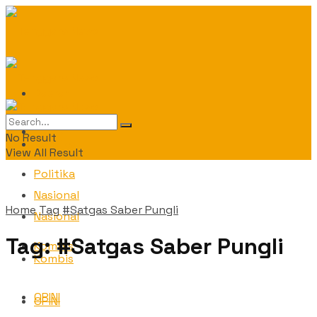
Daerah
Daerah
No Result
Politika
View All Result
Politika
Nasional
Home
Tag
#Satgas Saber Pungli
Nasional
Tag:
#Satgas Saber Pungli
Kombis
Kombis
OPINI
OPINI