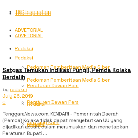
TNC Inspiration
TNC Inspiration
ADVETORIAL
ADVETORIAL
Redaksi
Redaksi
Pedoman Pemberitaan Media Siber
Satgas Temukan Indikasi Pungli, Pemda Kolaka
Berdalih
Pedoman Pemberitaan Media Siber
Peraturan Dewan Pers
by
redaksi
July 26, 2019
Peraturan Dewan Pers
0
Redaksi
TenggaraNews.com, KENDARI - Pemerintah Daerah
(Pemda) Kolaka tidak dapat menyebutkan UU yang
Tentang Kami
Redaksi
dijadikan acuan, dalam merumuskan dan menetapkan
Peraturan Bupati ...