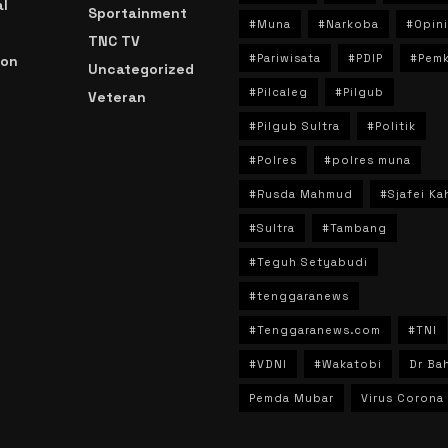
l
Sportainment
#Muna
#Narkoba
#Opini
TNC TV
#Pariwisata
#PDIP
#Pem
ion
Uncategorized
#Pilcaleg
#Pilgub
Veteran
n
#Pilgub Sultra
#Politik
#Polres
#polres muna
#Rusda Mahmud
#Sjafei Ka
#Sultra
#Tambang
#Teguh Setyabudi
#tenggaranews
#Tenggaranews.com
#TNI
#VDNI
#Wakatobi
Dr Bah
Pemda Mubar
Virus Corona