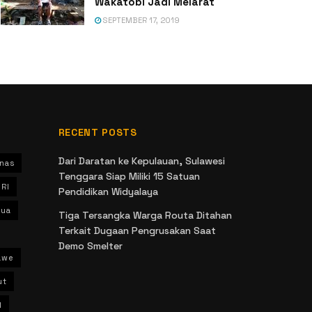
Wakatobi Jadi Melarat
SEPTEMBER 17, 2019
RECENT POSTS
Dari Daratan ke Kepulauan, Sulawesi
nas
Tenggara Siap Miliki 15 Satuan
 RI
Pendidikan Widyalaya
ua
Tiga Tersangka Warga Routa Ditahan
Terkait Dugaan Pengrusakan Saat
Demo Smelter
awe
ut
l