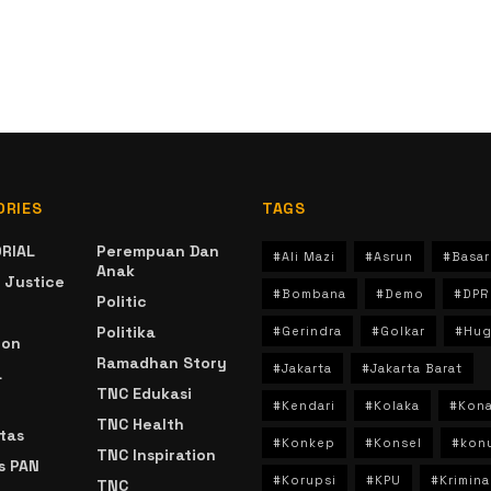
ORIES
TAGS
RIAL
Perempuan Dan
#Ali Mazi
#Asrun
#Basar
Anak
 Justice
#Bombana
#Demo
#DPR
Politic
Politika
#Gerindra
#Golkar
#Hug
ion
Ramadhan Story
#Jakarta
#Jakarta Barat
a
TNC Edukasi
#Kendari
#Kolaka
#Kon
TNC Health
tas
#Konkep
#Konsel
#kon
TNC Inspiration
s PAN
#Korupsi
#KPU
#Krimina
TNC