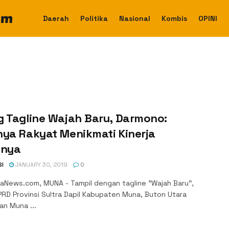
Daerah
Politika
Nasional
Kombis
OPINI
g Tagline Wajah Baru, Darmono:
nya Rakyat Menikmati Kinerja
lnya
SI
JANUARY 30, 2019
0
aNews.com, MUNA - Tampil dengan tagline "Wajah Baru",
PRD Provinsi Sultra Dapil Kabupaten Muna, Buton Utara
an Muna ...