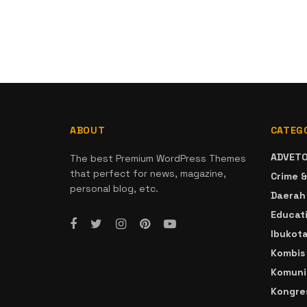
ABOUT
CATEG
ADVETO
The best Premium WordPress Themes
that perfect for news, magazine,
Crime &
personal blog, etc.
Daerah
Educat
Ibukot
Kombis
Komuni
Kongre