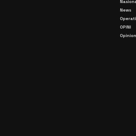
Nasiona
News
Operat
OPINI
Opinio