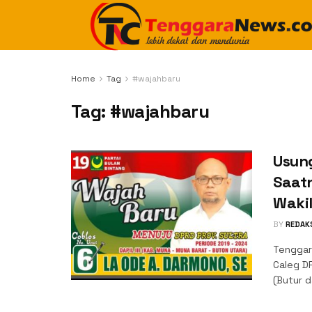
Home
Tag
#wajahbaru
Tag:
#wajahbaru
Usun
Saat
Waki
BY
REDAK
Tenggar
Caleg D
(Butur d