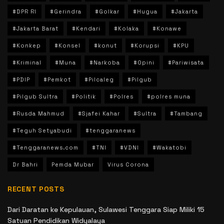
#DPR RI
#Gerindra
#Golkar
#Hugua
#Jakarta
#Jakarta Barat
#Kendari
#Kolaka
#Konawe
#Konkep
#Konsel
#konut
#Korupsi
#KPU
#Kriminal
#Muna
#Narkoba
#Opini
#Pariwisata
#PDIP
#Pemkot
#Pilcaleg
#Pilgub
#Pilgub Sultra
#Politik
#Polres
#polres muna
#Rusda Mahmud
#Sjafei Kahar
#Sultra
#Tambang
#Teguh Setyabudi
#tenggaranews
#Tenggaranews.com
#TNI
#VDNI
#Wakatobi
Dr Bahri
Pemda Mubar
Virus Corona
RECENT POSTS
Dari Daratan ke Kepulauan, Sulawesi Tenggara Siap Miliki 15
Satuan Pendidikan Widyalaya