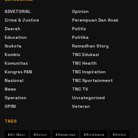
ADVETORIAL
Opinion
Crime & Justice
Perempuan Dan Anak
Daerah
Politic
Education
Politika
Ibukota
Ramadhan Story
Kombis
TNC Edukasi
Komunitas
TNC Health
Kongres PAN
TNC Inspiration
Nasional
TNC Sportainment
News
TNC TV
Operation
Uncategorized
OPINI
Veteran
TAGS
#Ali Mazi
#Asrun
#Basarnas
#Bombana
#Demo